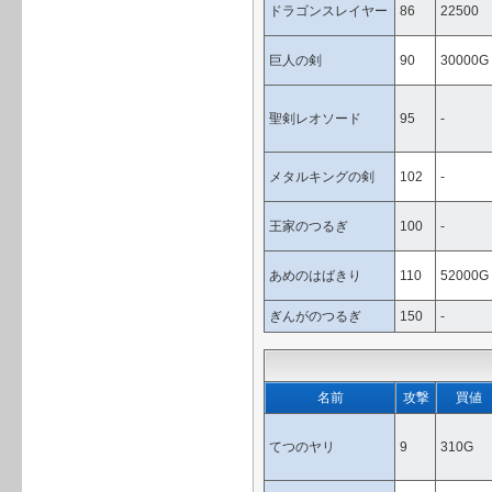
ドラゴンスレイヤー
86
22500
巨人の剣
90
30000G
聖剣レオソード
95
-
メタルキングの剣
102
-
王家のつるぎ
100
-
あめのはばきり
110
52000G
ぎんがのつるぎ
150
-
名前
攻撃
買値
てつのヤリ
9
310G