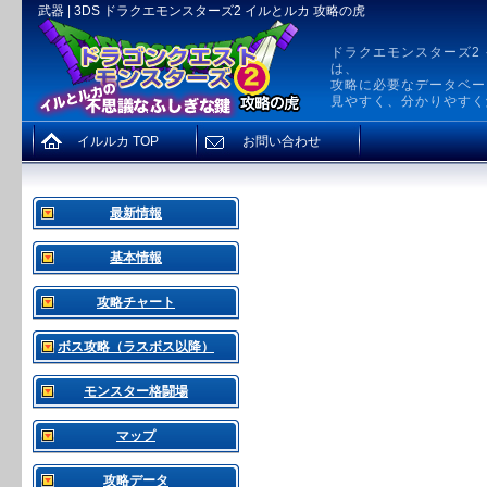
武器 | 3DS ドラクエモンスターズ2 イルとルカ 攻略の虎
ドラクエモンスターズ2
は、
攻略に必要なデータベー
見やすく、分かりやすく
イルルカ TOP
お問い合わせ
最新情報
基本情報
攻略チャート
ボス攻略（ラスボス以降）
モンスター格闘場
マップ
攻略データ