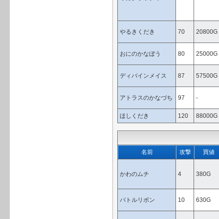
やるきくだき
70
20800G
おにのかなぼう
80
25000G
ディバインメイス
87
57500G
アトラスのかなづち
97
-
ほしくだき
120
88000G
名前
攻撃
買値
かわのムチ
4
380G
バトルリボン
10
630G