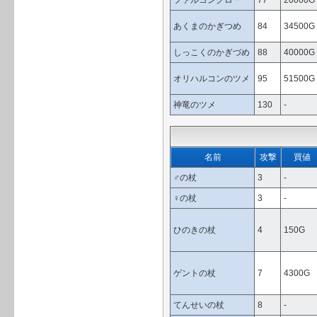
ファルコンクロー
77
20000G
あくまのかぎつめ
84
34500G
しっこくのかぎづめ
88
40000G
オリハルコンのツメ
95
51500G
神竜のツメ
130
-
名前
攻撃
買値
♂の杖
3
-
♀の杖
3
-
ひのきの杖
4
150G
ゲントの杖
7
4300G
てんせいの杖
8
-