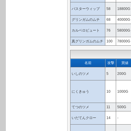
バスターウィップ
58
18800G
グリンガムのムチ
68
40000G
カルベロビュート
76
58000G
真グリンガムのムチ
100
78000G
名前
攻撃
買値
いしのツメ
5
200G
にくきゅう
10
1000G
てつのツメ
11
500G
いだてんクロー
14
-