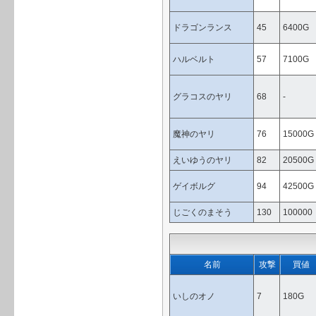
ドラゴンランス
45
6400G
ハルベルト
57
7100G
グラコスのヤリ
68
-
魔神のヤリ
76
15000G
えいゆうのヤリ
82
20500G
ゲイボルグ
94
42500G
じごくのまそう
130
100000
名前
攻撃
買値
いしのオノ
7
180G