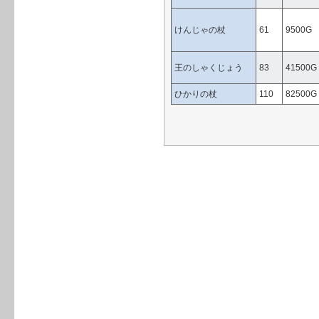
けんじゃの杖
61
9500G
王のしゃくじょう
83
41500G
ひかりの杖
110
82500G