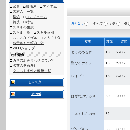
□
武器
□
鍛冶屋
□
アイテム
□
素材入手一覧
□
型紙
□
コスチューム
□
特技
□
特性
条件1→
：すべて
：剣
：槍
□
スキルの生成
□
スキル一覧
□
スキル個別
□
ちいさなメダル
□
スカウトQ
名前
攻撃
買値
□
お母さんの頼みごと
□
Wi-Fiショップ
どうのつるぎ
10
270G
カギ錬金
□
カギの組み合わせについて
聖なるナイフ
13
530G
□
名前の解放条件
□
クエスト条件と報酬一覧
レイピア
18
840G
モンスター
その他
はがねのつるぎ
30
2000G
じゅくれんの剣
35
-
ゾンビキラー
36
3850G