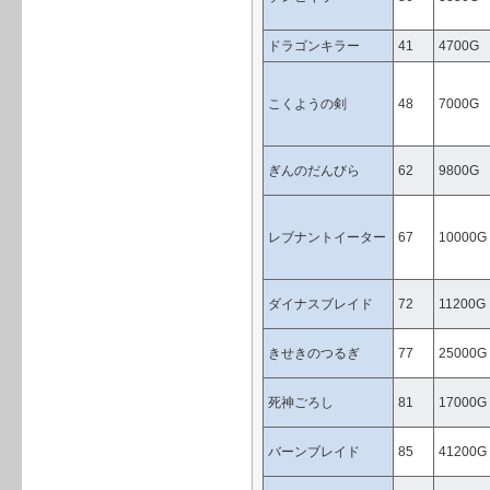
ドラゴンキラー
41
4700G
こくようの剣
48
7000G
ぎんのだんびら
62
9800G
レブナントイーター
67
10000G
ダイナスブレイド
72
11200G
きせきのつるぎ
77
25000G
死神ごろし
81
17000G
バーンブレイド
85
41200G