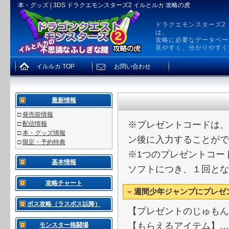
本・グッズ | 3DS ドラクエモンスターズ2 イルとルカ 攻略の虎
ドラクエモンスターズ2
は、
攻略に必要なデータベー
見やすく、分かりやすく
イルルカ TOP
お問い合わせ
最新情報
□
発売前情報
※プレゼントコードは、
□
配信情報
□
本・グッズ情報
ン後に入力することがで
□
限定・予約特典
※1つのプレゼントコー
基本情報
ソフトにつき、１回とな
攻略チャート
週間少年ジャンプにプレゼ
ボス攻略（ラスボス以降）
【プレゼントのじゅもん
【もらえるアイテム】…
モンスター格闘場