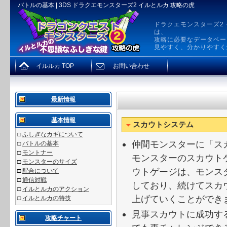
バトルの基本 | 3DS ドラクエモンスターズ2 イルとルカ 攻略の虎
ドラクエモンスターズ2
は、
攻略に必要なデータベー
見やすく、分かりやすく
イルルカ TOP
お問い合わせ
最新情報
基本情報
スカウトシステム
□
ふしぎなカギについて
仲間モンスターに「ス
□
バトルの基本
□
モントナー
モンスターのスカウト
□
モンスターのサイズ
ウトゲージは、モンス
□
配合について
□
通信対戦
しており、続けてスカ
□
イルとルカのアクション
上げていくことができ
□
イルとルカの特技
見事スカウトに成功す
攻略チャート