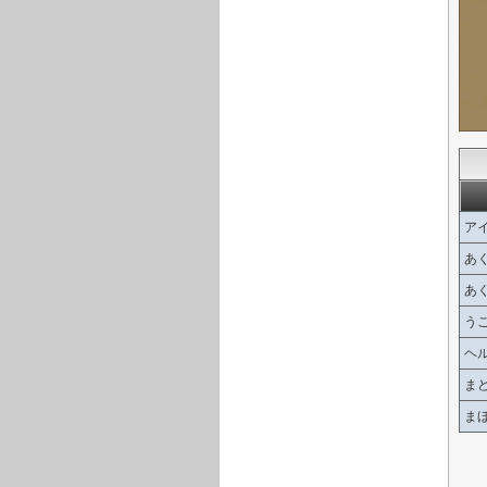
ア
あ
あ
う
ヘ
ま
ま