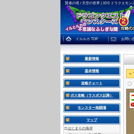
賢者の塔 / 天空の世界 | 3DS ドラクエモ
イルルカ TOP
お問い
最新情報
基本情報
攻略チャート
ボス攻略（ラスボス以降）
モンスター格闘場
マップ
□
はじまりの海岸