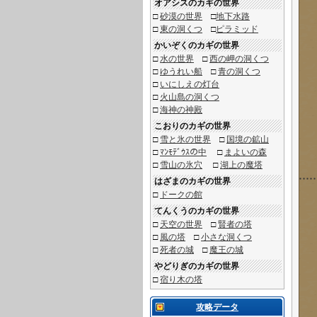
オアシスのカギの世界
□
砂漠の世界
□
地下水路
□
東の洞くつ
□
ピラミッド
かいぞくのカギの世界
□
水の世界
□
西の岬の洞くつ
□
ゆうれい船
□
青の洞くつ
□
いにしえの灯台
□
火山島の洞くつ
□
海神の神殿
こおりのカギの世界
□
雪と氷の世界
□
国境の鉱山
□
ﾏﾝﾓﾃﾞｳｽの中
□
まよいの森
□
雪山の氷穴
□
湖上の魔塔
はざまのカギの世界
□
ドークの館
てんくうのカギの世界
□
天空の世界
□
賢者の塔
□
風の塔
□
小さな洞くつ
□
死者の城
□
魔王の城
やどりぎのカギの世界
□
宿り木の塔
攻略データ