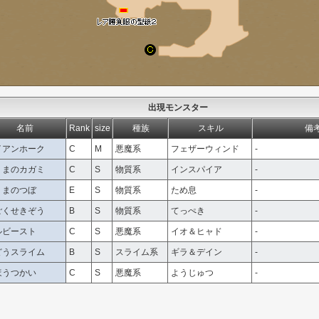
出現モンスター
名前
Rank
size
種族
スキル
備
イアンホーク
C
M
悪魔系
フェザーウィンド
-
くまのカガミ
C
S
物質系
インスパイア
-
くまのつぼ
E
S
物質系
ため息
-
ごくせきぞう
B
S
物質系
てっぺき
-
ルビースト
C
S
悪魔系
イオ＆ヒャド
-
どうスライム
B
S
スライム系
ギラ＆デイン
-
ほうつかい
C
S
悪魔系
ようじゅつ
-