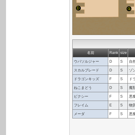
名前
Rank
size
ウパソルジャー
D
S
自
スカルブレード
D
S
ゾ
ドラゴンキッズ
F
S
ド
ねこまどう
D
S
魔
ピクシー
F
S
悪
フレイム
E
S
物
メーダ
F
S
悪