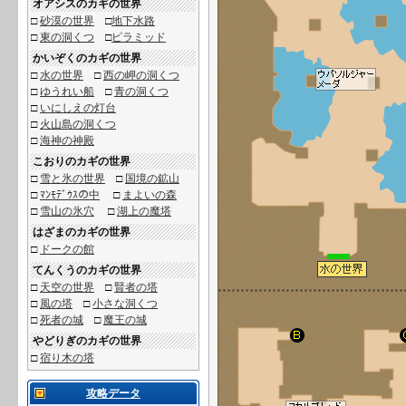
オアシスのカギの世界
□
砂漠の世界
□
地下水路
□
東の洞くつ
□
ピラミッド
かいぞくのカギの世界
□
水の世界
□
西の岬の洞くつ
□
ゆうれい船
□
青の洞くつ
□
いにしえの灯台
□
火山島の洞くつ
□
海神の神殿
こおりのカギの世界
□
雪と氷の世界
□
国境の鉱山
□
ﾏﾝﾓﾃﾞｳｽの中
□
まよいの森
□
雪山の氷穴
□
湖上の魔塔
はざまのカギの世界
□
ドークの館
てんくうのカギの世界
□
天空の世界
□
賢者の塔
□
風の塔
□
小さな洞くつ
□
死者の城
□
魔王の城
やどりぎのカギの世界
□
宿り木の塔
攻略データ