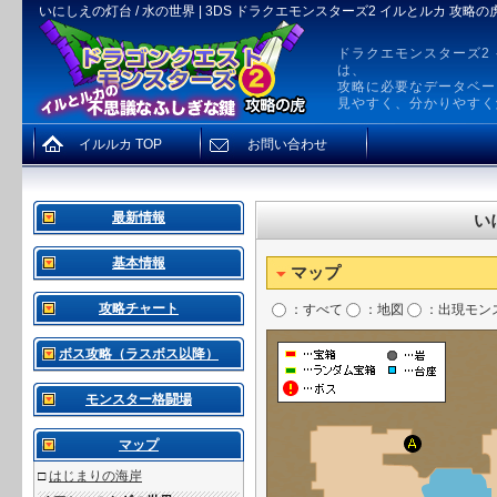
いにしえの灯台 / 水の世界 | 3DS ドラクエモンスターズ2 イルとルカ 攻略の
ドラクエモンスターズ2
は、
攻略に必要なデータベー
見やすく、分かりやすく
イルルカ TOP
お問い合わせ
最新情報
い
基本情報
マップ
攻略チャート
：すべて
：地図
：出現モン
ボス攻略（ラスボス以降）
モンスター格闘場
マップ
□
はじまりの海岸