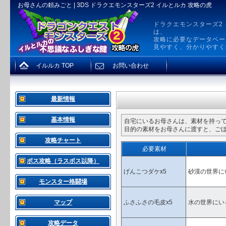
お母さんの頼みごと | 3DS ドラクエモンスターズ2 イルとルカ 攻略の虎
ドラクエモンスターズ2
は、
攻略に必要なデータベー
見やすく、分かりやすく
イルルカ TOP
お問い合わせ
最新情報
基本情報
自宅にいるお母さんは、素材を持っ
目的の素材をお母さんに渡すと、ご
攻略チャート
必要素材
ボス攻略（ラスボス以降）
げんこつダケx5
砂漠の世界に
モンスター格闘場
マップ
ふさふさの毛皮x5
水の世界にい
攻略データ