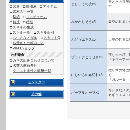
雪と氷の世界
まじゅうの皮x5
□
武器
□
鍛冶屋
□
アイテム
す
□
素材入手一覧
□
型紙
□
コスチューム
みかわしそうx5
天空の世界に
□
特技
□
特性
□
スキルの生成
□
スキル一覧
□
スキル個別
□
ちいさなメダル
□
スカウトQ
ぶどうエキスx5
天空の世界に
□
お母さんの頼みごと
□
Wi-Fiショップ
カギ錬金
宿り木の塔、
プラチナこうせきx5
「キラーアー
□
カギの組み合わせについて
□
名前の解放条件
宿り木の塔に
□
クエスト条件と報酬一覧
にじいろの布切れx3
く」
「ガルーダ」
モンスター
ちいさなメダ
パープルオーブx1
その他
カギクエスト