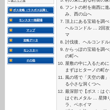
□
裏クリア後
フントの村を南西に進
ボス攻略（ラスボス以降）
み、西の山へ
モンスター格闘場
頂上にある宝箱を調べ
ヘルコンドル … 2
マップ
マ
攻略データ
討伐後、ヘルコンドル
からっぽの宝箱を調べ
モンスター
の町へ
その他
屋敷の中に入るために
まずはヒターノの町か
風の塔で「天空の書」
る小さな洞くつへ
最深部で【ボス：はぐ
はぐれメタル … 星
ラ、ベホイマ