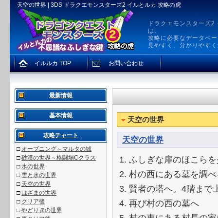
天空の世界 | 3DS ドラクエモンスターズ2 イルとルカ 攻略の虎
ドラクエモンスターズ2
は、
攻略に必要なデータベー
見やすく、分かりやすく
イルルカ TOP
お問い合わせ
最新情報
基本情報
天空の世界
攻略チャート
天空の世界
□
オープニング～マルタの城
□
砂漠の世界～格闘場Cクラス
ふしぎな扉のほこらを
□
水の世界
村の西にある墓を調べ
□
雪と氷の世界
□
天空の世界
賢者の塔へ。4階まで
□
はざまの世界
□
クリア後
再び村の西の墓へ
□
やどりぎの世界
村の東にある村長の家