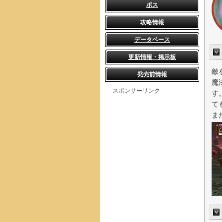
ボス
攻略情報
データベース
更新情報・掲示板
敵
発売前情報
魔
スポンサーリンク
す
て
ま