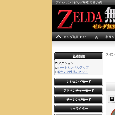
アクション | ゼルダ無双 攻略の虎
ゼルダ無双 TOP
相互リ
スポン
基本情報
□
アクション
□
ハートとレベルアップ
□
Sランク獲得のヒント
レジェンドモード
アドベンチャーモード
チャレンジモード
キャラクター