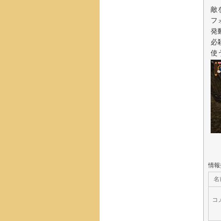
敵
フ
発
必
使
情報
名
コ