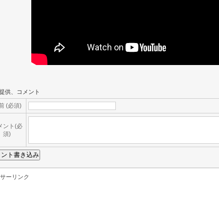
提供、コメント
前 (必須)
メント(必
須)
サーリンク