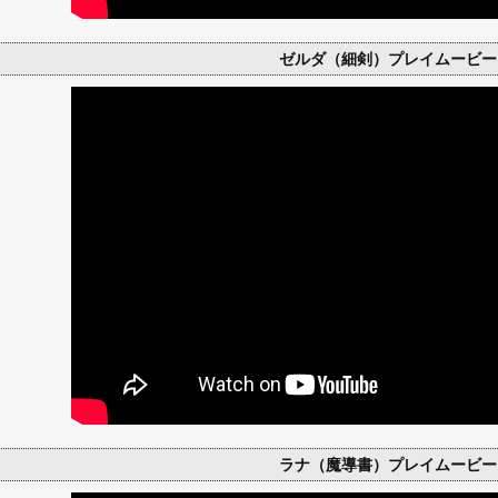
ゼルダ（細剣）プレイムービー
ラナ（魔導書）プレイムービー