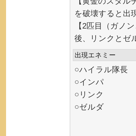
【黄金のスタルチ
を破壊すると出
【2匹目（ガノン
後、リンクとゼ
出現エネミー
○ハイラル隊長
○インパ
○リンク
○ゼルダ