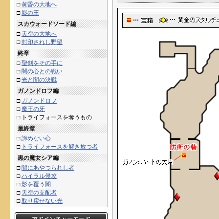
□
黄昏の大地へ
□
影の王
スカウォードソード編
□
天空の大地へ
□
封印されし野望
終章
□
聖剣をその手に
□
闇の心との戦い
□
光と闇の決戦
ガノンドロフ編
□
ガノンドロフ
□
魔王の牙
□
トライフォースを奪うもの
最終章
□
諦めない心
□
トライフォースを解き放つ者
黒の魔女シア編
□
闇にあやつられし者
□
ハイラル侵攻
□
影を覆う闇
□
天空の支配者
□
取り戻せない光