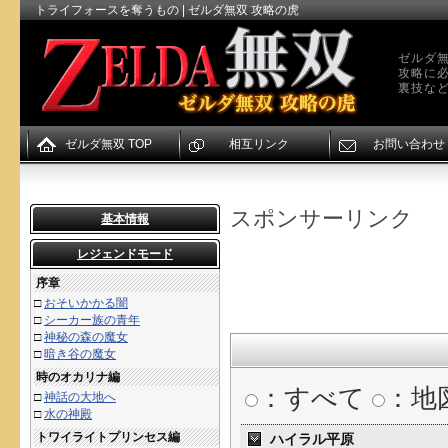
トライフォースを奪うもの | ゼルダ無双 攻略の虎
ゼルダ無
攻略に
裏技な
ゼルダ無双 TOP
相互リンク
お問い合わせ
スポンサーリンク
基本情報
レジェンドモード
序章
□
おそいかかる闇
□
シーカー族の青年
□
神秘の森の魔女
□
暗き谷の魔女
時のオカリナ編
：すべて
：地
□
神話の大地へ
□
水の神殿
トワイライトプリンセス編
ハイラル平原