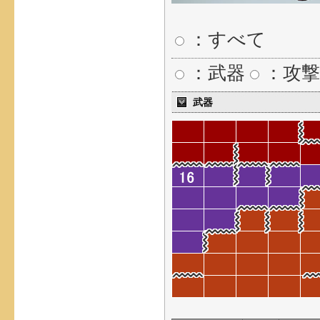
：すべて
：武器
：攻撃
武器