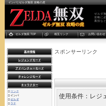
インパ | ゼルダ無双 攻略の虎
ゼルダ無
攻略に
裏技な
ゼルダ無双 TOP
相互リンク
お問い合わせ
スポンサーリンク
基本情報
レジェンドモード
アドベンチャーモード
チャレンジモード
キャラクター
□
リンク
使用条件：レジ
□
インパ
□
ゼルダ
□
ラナ