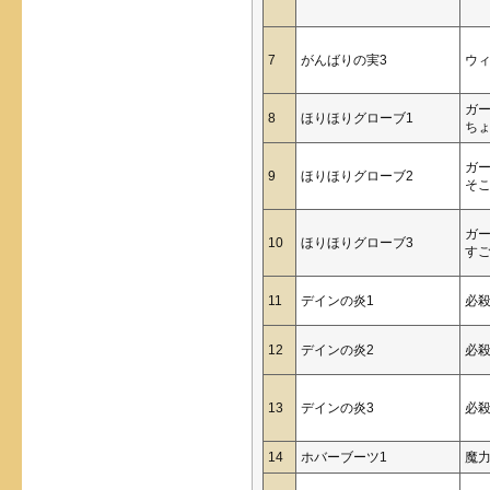
7
がんばりの実3
ウ
ガ
8
ほりほりグローブ1
ち
ガ
9
ほりほりグローブ2
そ
ガ
10
ほりほりグローブ3
す
11
デインの炎1
必
12
デインの炎2
必
13
デインの炎3
必
14
ホバーブーツ1
魔