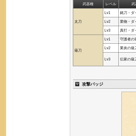
武器種
レベル
武
Lv1
銘刀・ダ
太刀
Lv2
業物・ダ
Lv3
真打・ダ
Lv1
守護者の
Lv2
業炎の薙
薙刀
Lv3
伝家の薙
攻撃バッジ