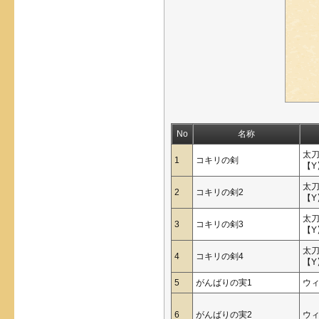
No
名称
太
1
コキリの剣
【Y
太
2
コキリの剣2
【Y
太
3
コキリの剣3
【Y
太
4
コキリの剣4
【Y
5
がんばりの実1
ウ
6
がんばりの実2
ウ