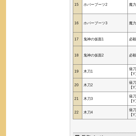
15
ホバーブーツ2
魔
16
ホバーブーツ3
魔
17
鬼神の仮面1
必
18
鬼神の仮面2
必
薙
19
木刀1
【Y
薙
20
木刀2
【Y
薙
21
木刀3
【Y
薙
22
木刀4
【Y