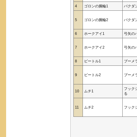
4
ゴロンの腕輪1
バクダ
5
ゴロンの腕輪2
バクダ
6
ホークアイ1
弓矢の
7
ホークアイ2
弓矢の
8
ビートル1
ブーメ
9
ビートル2
ブーメ
フック
10
ムチ1
る
11
ムチ2
フック