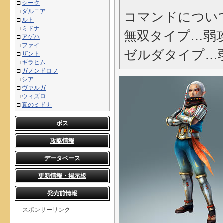
□
シーク
□
ダルニア
コマンドについ
□
ルト
□
ミドナ
無双タイプ…弱
□
アゲハ
□
ファイ
ゼルダタイプ…
□
ザント
□
ギラヒム
□
ガノンドロフ
□
シア
□
ヴァルガ
□
ウィズロ
□
真のミドナ
ボス
攻略情報
データベース
更新情報・掲示板
発売前情報
スポンサーリンク