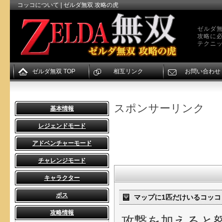
コッコについて | ゼルダ無双 攻略の虎
ゼルダ無
攻略に
テクニ
ゼルダ無双 TOP
相互リンク
お問い合わせ
スポンサーリンク
基本情報
レジェンドモード
アドベンチャーモード
チャレンジモード
キャラクター
ボス
マップに1匹だけいるコッコ
攻略情報
攻撃を加えると