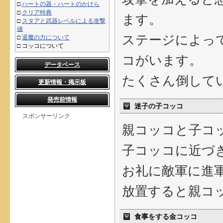
□
ハートの器・ハートのかけら
□
クリア特典
ます。
□
スタアと武器レベルによる攻撃
値
ステージによっ
□
退魔の力について
□
コッコについて
コがいます。
データベース
たくさん倒して
更新情報・掲示板
発売前情報
迷子の子コッコ
スポンサーリンク
親コッコと子コ
子コッコに近づ
お礼に敵軍に進
放置すると親コ
食事をする金コッコ