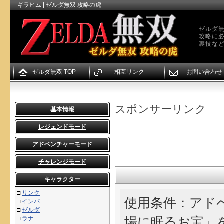
ギラヒム | ゼルダ無双 攻略の虎
ゼルダ無
攻略に
裏技な
ゼルダ無双 TOP
相互リンク
お問い合わせ
スポンサーリンク
基本情報
レジェンドモード
アドベンチャーモード
チャレンジモード
キャラクター
□
リンク
使用条件：アド
□
インパ
□
ゼルダ
□
ラナ
場に眠るお宝」