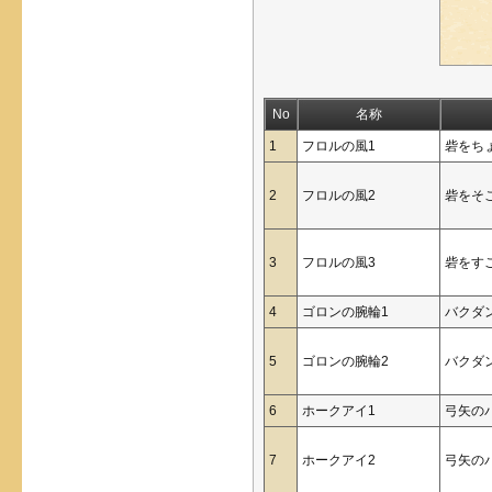
No
名称
1
フロルの風1
砦をち
2
フロルの風2
砦をそ
3
フロルの風3
砦をす
4
ゴロンの腕輪1
バクダ
5
ゴロンの腕輪2
バクダ
6
ホークアイ1
弓矢の
7
ホークアイ2
弓矢の