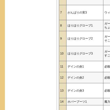
7
がんばりの実3
ウ
ガ
8
ほりほりグローブ1
ち
ガ
9
ほりほりグローブ2
そ
ガ
10
ほりほりグローブ3
す
11
デインの炎1
必
12
デインの炎2
必
13
デインの炎3
必
14
ホバーブーツ1
魔