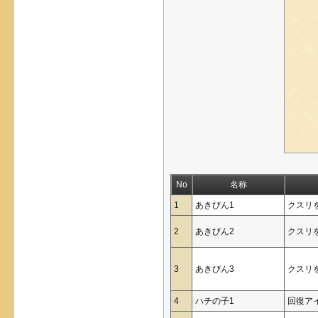
No
名称
1
あきびん1
クスリ
2
あきびん2
クスリ
3
あきびん3
クスリ
4
ハチの子1
回復ア