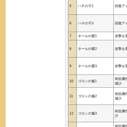
5
ハチの子2
回復ア
6
ハチの子3
回復ア
7
ネールの愛1
攻撃を
8
ネールの愛2
攻撃を
9
ネールの愛3
攻撃を
有効属
10
ゴロンの服1
減少
有効属
11
ゴロンの服2
減少
有効属
12
ゴロンの服3
少
有効属