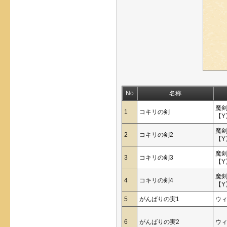
No
名称
魔
1
コキリの剣
【Y
魔
2
コキリの剣2
【Y
魔
3
コキリの剣3
【Y
魔
4
コキリの剣4
【Y
5
がんばりの実1
ウ
6
がんばりの実2
ウ