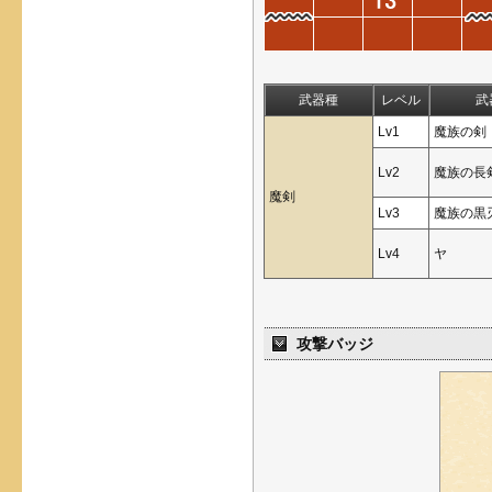
武器種
レベル
武
Lv1
魔族の剣
Lv2
魔族の長
魔剣
Lv3
魔族の黒
Lv4
ヤ
攻撃バッジ