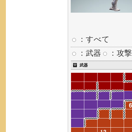
：すべて
：武器
：攻撃
武器