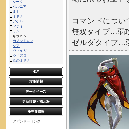
□
シーク
□
ダルニア
□
ルト
□
ミドナ
コマンドについ
□
アゲハ
□
ファイ
無双タイプ…弱
□
ザント
□
ギラヒム
ゼルダタイプ…
□
ガノンドロフ
□
シア
□
ヴァルガ
□
ウィズロ
□
真のミドナ
ボス
攻略情報
データベース
更新情報・掲示板
発売前情報
スポンサーリンク