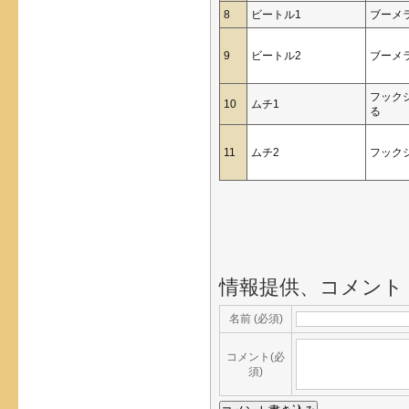
8
ビートル1
ブーメ
9
ビートル2
ブーメ
フック
10
ムチ1
る
11
ムチ2
フック
情報提供、コメント
名前 (必須)
コメント(必
須)