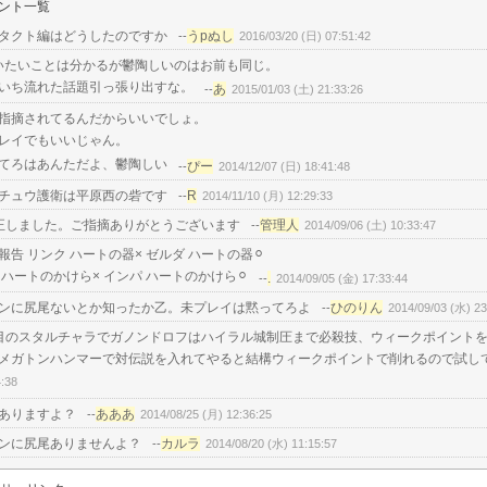
ント一覧
タクト編はどうしたのですか
うpぬし
--
2016/03/20 (日) 07:51:42
いたいことは分かるが鬱陶しいのはお前も同じ。
いち流れた話題引っ張り出すな。
あ
--
2015/01/03 (土) 21:33:26
指摘されてるんだからいいでしょ。
レイでもいいじゃん。
てろはあんただよ、鬱陶しい
ぴー
--
2014/12/07 (日) 18:41:48
チュウ護衛は平原西の砦です
R
--
2014/11/10 (月) 12:29:33
正しました。ご指摘ありがとうございます
管理人
--
2014/09/06 (土) 10:33:47
報告 リンク ハートの器× ゼルダ ハートの器⚪︎
 ハートのかけら× インパ ハートのかけら⚪︎
.
--
2014/09/05 (金) 17:33:44
ンに尻尾ないとか知ったか乙。未プレイは黙ってろよ
ひのりん
--
2014/09/03 (水) 23
目のスタルチャラでガノンドロフはハイラル城制圧まで必殺技、ウィークポイント
メガトンハンマーで対伝説を入れてやると結構ウィークポイントで削れるので試し
4:38
ありますよ？
あああ
--
2014/08/25 (月) 12:36:25
ンに尻尾ありませんよ？
カルラ
--
2014/08/20 (水) 11:15:57