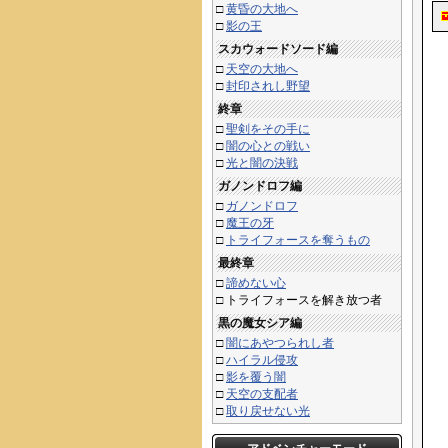
□
黄昏の大地へ
□
影の王
スカウォードソード編
□
天空の大地へ
□
封印されし野望
終章
□
聖剣をその手に
□
闇の心との戦い
□
光と闇の決戦
ガノンドロフ編
□
ガノンドロフ
□
魔王の牙
□
トライフォースを奪うもの
最終章
□
諦めない心
□
トライフォースを解き放つ者
黒の魔女シア編
□
闇にあやつられし者
□
ハイラル侵攻
□
影を覆う闇
□
天空の支配者
□
取り戻せない光