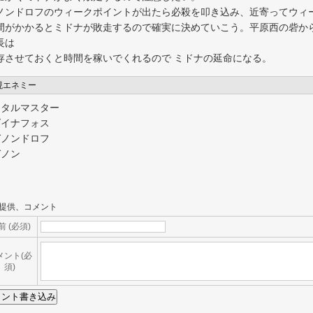
ノンドロフのウィークポイントが出たら必殺を叩き込み、近寄ってウィ
間がかかるとミドナが敗走するので確実に決めていこう。平原西の砦か
長は
存させておくと時間を稼いでくれるので ミドナの延命になる。
現エネミー
スタルマスター
ダイナフォス
ガノンドロフ
ガノン
提供、コメント
前 (必須)
メント(必
須)