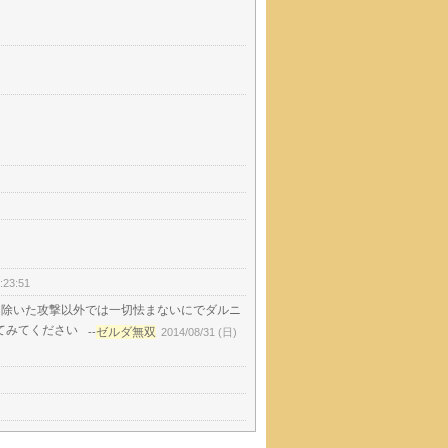
:23:51
を除いた攻撃以外では一切怯まないにでダルニ
てみてください
ゼルダ無双
--
2014/08/31 (日)