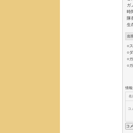
ガ
時
隊
生
出
○
○
○
○
情報
名
コ