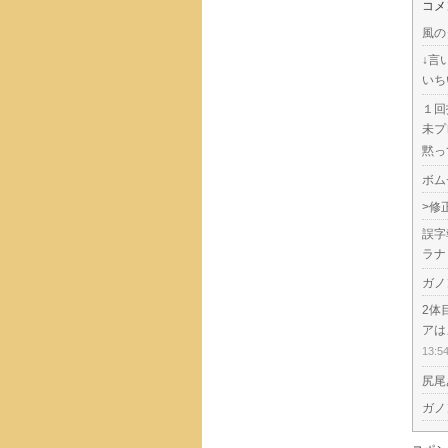
コメ
風の
↓言
いち
１回
未プ
黙っ
ボム
>修
誤字
ラナ
ガノ
2体
アは
13:5
尻尾
ガノ