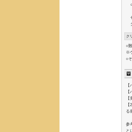
ク
○
※
○
【
【
【
【
る
参
と