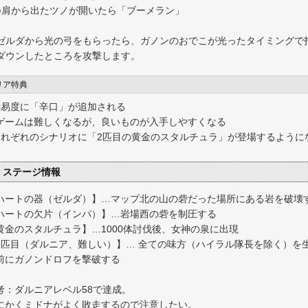
○肩から出たツノが開いたら「ブーメラン」
ゼルダから光の弓をもらったら、ガノンのおでこが光ったタイミングで
ダウンしたところを攻撃します。
リア特典
難易度に「辛口」が追加される
ゲームは難しくなるが、良いものが入手しやすくなる
それぞれのシナリオに「2匹目の黄金のスタルチュラ」が登場するように
ステージ情報
ハートの器（ゼルダ）】…マップ北の山の砦だった場所にある岩を破壊
ハートの欠片（インパ）】…岩場西の砦を制圧する
黄金のスタルチュラ】…1000体討伐後、女神の泉に出現
2匹目（ダルニア、難しい）】… 全ての味方（ハイラル隊長を除く）を
前にガノンドロフを撃破する
考：ダルニアレベル58で達成。
にかくミドナがよく敗走するので注意したい。