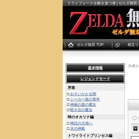
トライフォースを解き放つ者 | ゼルダ無双
ゼルダ無双 TOP
相互リ
スポン
基本情報
レジェンドモード
序章
□
おそいかかる闇
□
シーカー族の青年
□
神秘の森の魔女
□
暗き谷の魔女
時のオカリナ編
□
神話の大地へ
□
水の神殿
トワイライトプリンセス編