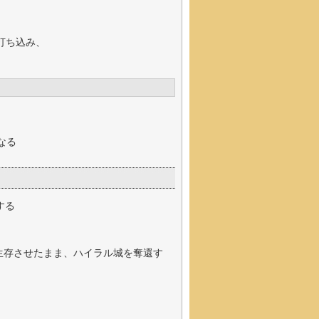
打ち込み、
なる
する
生存させたまま、ハイラル城を奪還す