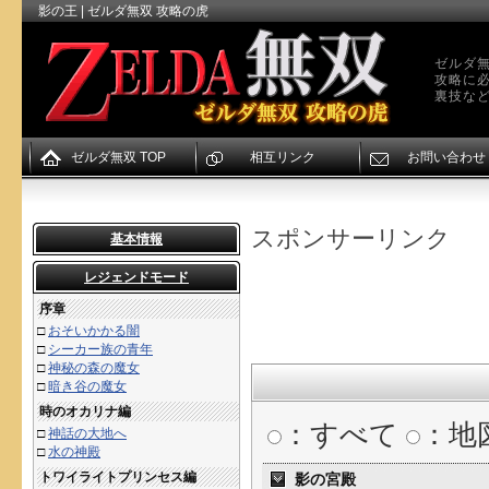
影の王 | ゼルダ無双 攻略の虎
ゼルダ無
攻略に
裏技な
ゼルダ無双 TOP
相互リンク
お問い合わせ
スポンサーリンク
基本情報
レジェンドモード
序章
□
おそいかかる闇
□
シーカー族の青年
□
神秘の森の魔女
□
暗き谷の魔女
時のオカリナ編
：すべて
：地
□
神話の大地へ
□
水の神殿
トワイライトプリンセス編
影の宮殿