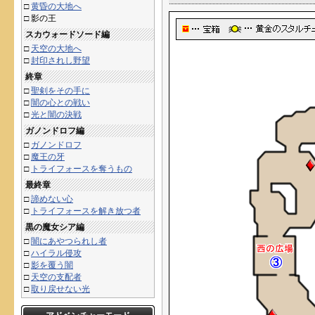
□
黄昏の大地へ
□
影の王
スカウォードソード編
□
天空の大地へ
□
封印されし野望
終章
□
聖剣をその手に
□
闇の心との戦い
□
光と闇の決戦
ガノンドロフ編
□
ガノンドロフ
□
魔王の牙
□
トライフォースを奪うもの
最終章
□
諦めない心
□
トライフォースを解き放つ者
黒の魔女シア編
□
闇にあやつられし者
□
ハイラル侵攻
□
影を覆う闇
□
天空の支配者
□
取り戻せない光