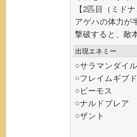
【2匹目（ミド
アゲハの体力が
撃破すると、敵
出現エネミー
○サラマンダイ
○フレイムギブ
○ビーモス
○ナルドブレア
○ザント