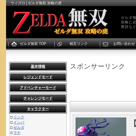
ウィズロ | ゼルダ無双 攻略の虎
ゼルダ無
攻略に
裏技な
ゼルダ無双 TOP
相互リンク
お問い合わせ
スポンサーリンク
基本情報
レジェンドモード
アドベンチャーモード
チャレンジモード
キャラクター
□
リンク
□
インパ
□
ゼルダ
□
ラナ