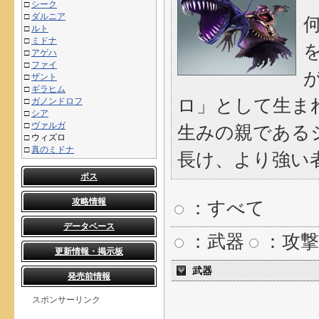
□
シーク
□
ダルニア
□
ルト
□
ミドナ
□
アゲハ
□
ファイ
□
ザント
□
ギラヒム
ロ」として生ま
□
ガノンドロフ
□
シア
□
ヴァルガ
生みの親である
□
ウィズロ
□
真のミドナ
長け、より強い
ボス
攻略情報
：すべて
データベース
：武器
：攻撃
更新情報・掲示板
武器
発売前情報
スポンサーリンク