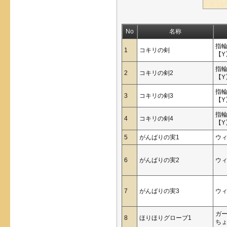
No
名称
指
1
コキリの剣
【Y
指
2
コキリの剣2
【Y
指
3
コキリの剣3
【Y
指
4
コキリの剣4
【Y
5
がんばりの実1
ウ
6
がんばりの実2
ウ
7
がんばりの実3
ウ
ガ
8
ほりほりグローブ1
ち