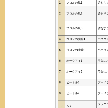
1
フロルの風1
砦をち
2
フロルの風2
砦をそ
3
フロルの風3
砦をす
4
ゴロンの腕輪1
バクダ
5
ゴロンの腕輪2
バクダ
6
ホークアイ1
弓矢の
7
ホークアイ2
弓矢の
8
ビートル1
ブーメ
9
ビートル2
ブーメ
フック
10
ムチ1