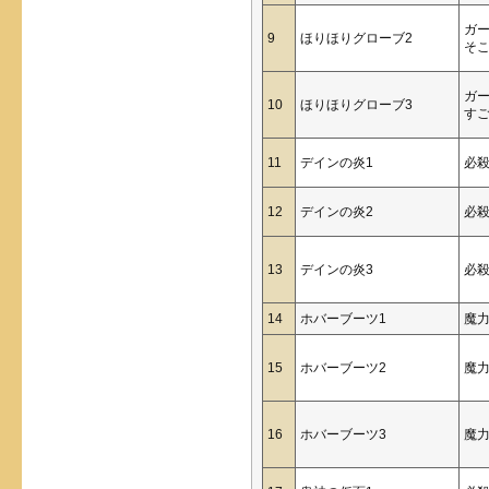
ガ
9
ほりほりグローブ2
そ
ガ
10
ほりほりグローブ3
す
11
デインの炎1
必
12
デインの炎2
必
13
デインの炎3
必
14
ホバーブーツ1
魔
15
ホバーブーツ2
魔
16
ホバーブーツ3
魔