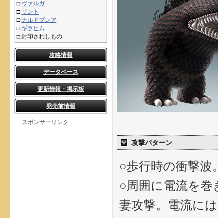
□
ヴァルガ
□
ザント
□
ナルドブレア
□
ギラヒム
□
封印されしもの
攻略情報
データベース
更新情報・掲示板
発売前情報
スポンサーリンク
攻撃パターン
○歩行時の衝撃波
○周囲に電流を巻
妻攻撃。電流に