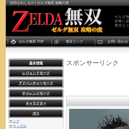
封印されしもの | ゼルダ無双 攻略の虎
ゼルダ無
攻略に
裏技な
ゼルダ無双 TOP
相互リンク
お問い合わせ
スポンサーリンク
基本情報
レジェンドモード
アドベンチャーモード
チャレンジモード
キャラクター
ボス
□
シア
□
ウィズロ