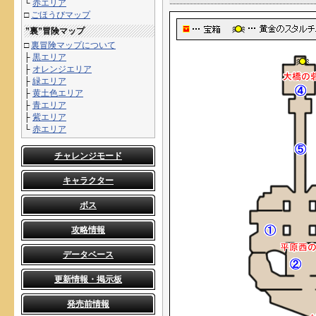
└
赤エリア
□
ごほうびマップ
”裏”冒険マップ
□
裏冒険マップについて
├
黒エリア
├
オレンジエリア
├
緑エリア
├
黄土色エリア
├
青エリア
├
紫エリア
└
赤エリア
チャレンジモード
キャラクター
ボス
攻略情報
データベース
更新情報・掲示板
発売前情報