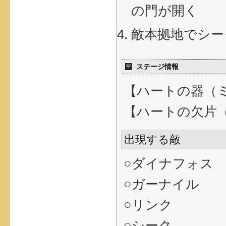
の門が開く
敵本拠地でシー
ステージ情報
【ハートの器（
【ハートの欠片
出現する敵
○ダイナフォス
○ガーナイル
○リンク
○シーク