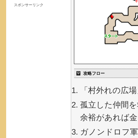
スポンサーリンク
攻略フロー
「村外れの広場
孤立した仲間を
余裕があれば金
ガノンドロフ軍