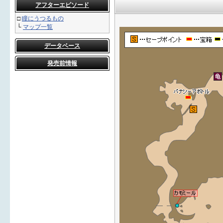
アフターエピソード
□
瞳にうつるもの
└
マップ一覧
データベース
発売前情報