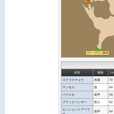
名前
種族
Lv
ゴクラクチョウ
有翼
70
マンモス
獣
64
バリスタ
装甲
59
ブラックパンサー
獣人
62
エンシェントアーマ
装甲
64
ー