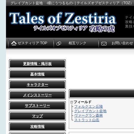
グレイブカント盆地 -瞳にうつるもの- | テイルズオブゼスティリア（TOZ）
テイ
攻略
裏技
ゼスティリア TOP
相互リンク
お問い合わせ
更新情報・掲示板
基本情報
キャラクター
メインストーリー
□ フィールド
サブストーリー
├
フォルクエン丘陵
├
グレイブカント盆地
├
ヴァーグラン森林
マップ
└
ストラット山岳
攻略情報