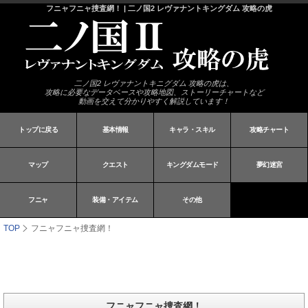
フニャフニャ捜査網！ | 二ノ国2 レヴァナントキングダム 攻略の虎
二ノ国2 レヴァナントキニグダム 攻略の虎は、
攻略に必要なデータベースや攻略地図、ストーリーチャートなど
動画を交えて分かりやすく解説しています！
トップに戻る
基本情報
キャラ・スキル
攻略チャート
マップ
クエスト
キングダムモード
夢幻迷宮
フニャ
装備・アイテム
その他
TOP
フニャフニャ捜査網！
フニャフニャ捜査網！