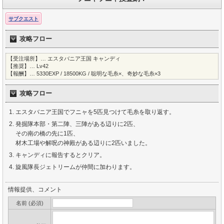
サブクエスト
攻略フロー
【受注場所】… エスタバニア王国 キャンディ
【推奨】… Lv42
【報酬】… 5330EXP / 18500KG / 聡明な毛糸×、奇妙な毛糸×3
攻略フロー
エスタバニア王国でフニャを5匹見つけて毛糸を取り返す。
発掘隊本部・第二陣、三陣がある辺りに2匹、
その南の橋の先に1匹、
材木工場や解呪の神殿がある辺りに2匹いました。
キャンディに報告するとクリア。
旋風隊長ジェトリームが仲間に加わります。
情報提供、コメント
名前 (必須)