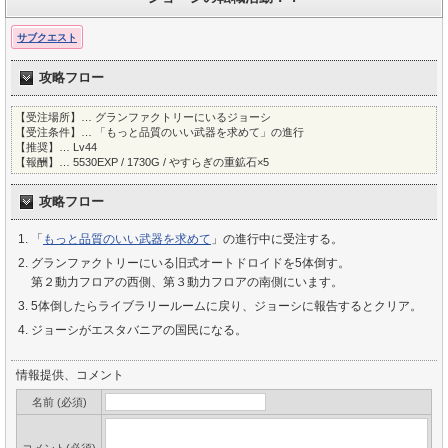
サブクエスト
攻略フロー
【受注場所】… グランファクトリーにいるジョーシ
【受注条件】… 「もっと品質のいい武器を求めて」の進行
【推奨】… Lv44
【報酬】… 5530EXP / 1730G / やすらぎの重鉱石×5
攻略フロー
「
もっと品質のいい武器を求めて
」の進行中に受注する。
グランファクトリーにいる旧式オートドロイドを5体倒す。
第２動力フロアの西側、第３動力フロアの南側にいます。
5体倒したらライブラリールームに戻り、ジョーシに報告するとクリア。
ジョーシがエスタバニアの国民になる。
情報提供、コメント
名前 (必須)