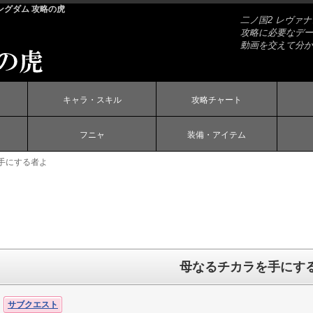
ングダム 攻略の虎
二ノ国2 レヴァ
攻略に必要なデー
動画を交えて分か
キャラ・スキル
攻略チャート
フニャ
装備・アイテム
手にする者よ
母なるチカラを手にす
サブクエスト