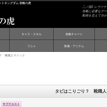
ントキングダム 攻略の虎
二ノ国2 レヴァ
攻略に必要なデー
動画を交えて分か
キャラ・スキル
攻略チャート
フニャ
装備・アイテム
？ 靴職人マドック
タビはこりごり？ 靴職人
サブクエスト