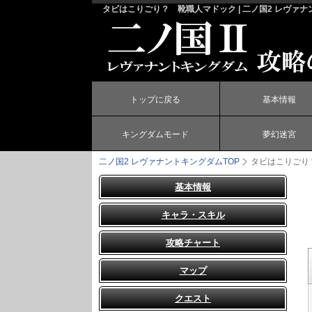
タビはこりごり？ 靴職人マドック | 二ノ国2 レヴァナ
トップに戻る
基本情報
キングダムモード
夢幻迷宮
二ノ国2 レヴァナントキングダム
TOP
タビはこりごり
基本情報
キャラ・スキル
攻略チャート
マップ
クエスト