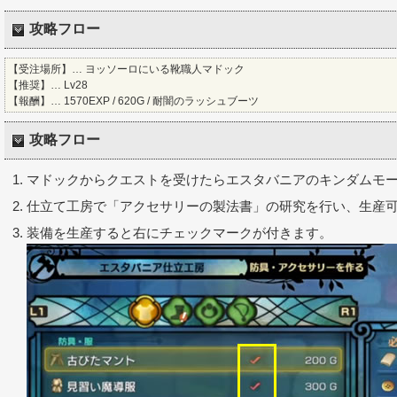
攻略フロー
【受注場所】… ヨッソーロにいる靴職人マドック
【推奨】… Lv28
【報酬】… 1570EXP / 620G / 耐闇のラッシュブーツ
攻略フロー
マドックからクエストを受けたらエスタバニアのキンダムモ
仕立て工房で「アクセサリーの製法書」の研究を行い、生産
装備を生産すると右にチェックマークが付きます。