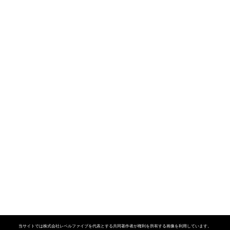
当サイトでは株式会社レベルファイブを代表とする共同著作者が権利を所有する画像を利用しています。