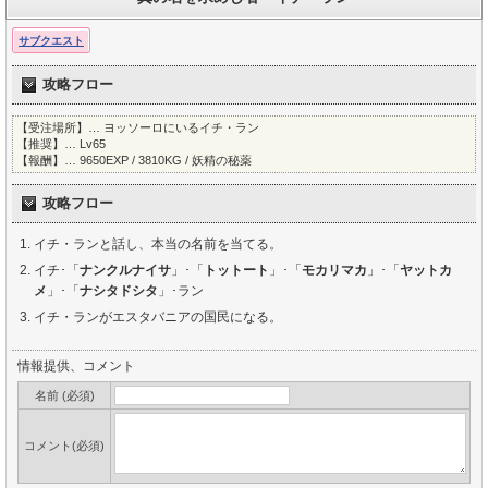
サブクエスト
攻略フロー
【受注場所】… ヨッソーロにいるイチ・ラン
【推奨】… Lv65
【報酬】… 9650EXP / 3810KG / 妖精の秘薬
攻略フロー
イチ・ランと話し、本当の名前を当てる。
イチ･「
ナンクルナイサ
」･「
トットート
」･「
モカリマカ
」･「
ヤットカ
メ
」･「
ナシタドシタ
」･ラン
イチ・ランがエスタバニアの国民になる。
情報提供、コメント
名前 (必須)
コメント(必須)