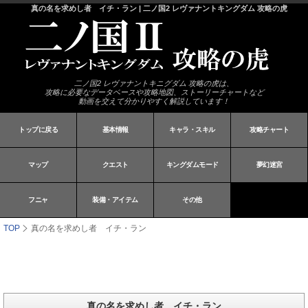
真の名を求めし者 イチ・ラン | 二ノ国2 レヴァナントキングダム 攻略の虎
二ノ国2 レヴァナントキニグダム 攻略の虎は、
攻略に必要なデータベースや攻略地図、ストーリーチャートなど
動画を交えて分かりやすく解説しています！
トップに戻る
基本情報
キャラ・スキル
攻略チャート
マップ
クエスト
キングダムモード
夢幻迷宮
フニャ
装備・アイテム
その他
TOP
真の名を求めし者 イチ・ラン
真の名を求めし者 イチ・ラン