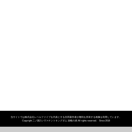
当サイトでは株式会社レベルファイブを代表とする共同著作者が権利を所有する画像を利用しています。
Copyright 二ノ国2 レヴァナントキングダム 攻略の虎 All rights reserved. Since 2018