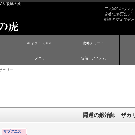
ダム 攻略の虎
二ノ国2 レヴァ
攻略に必要なデー
動画を交えて分か
キャラ・スキル
攻略チャート
フニャ
装備・アイテム
ザカリー
隠遁の鍛冶師 ザカ
サブクエスト