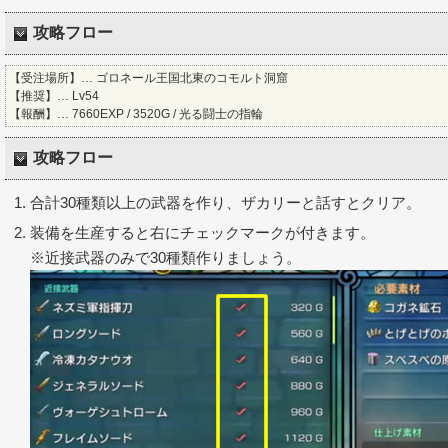
攻略フロー
【受注場所】… ゴロネール王国北東のコモルト洞窟
【推奨】… Lv54
【報酬】… 7660EXP / 3520G / 光る闘士の指輪
攻略フロー
合計30種類以上の武器を作り、ザカリーと話すとクリア。
装備を生産すると右にチェックマークが付きます。
※近接武器のみで30種類作りましょう。