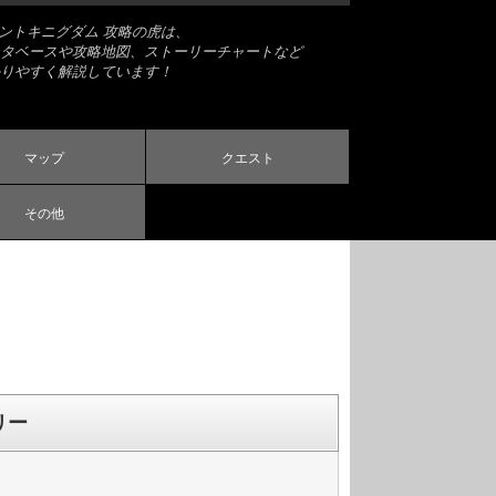
ナントキニグダム 攻略の虎は、
タベースや攻略地図、ストーリーチャートなど
りやすく解説しています！
マップ
クエスト
その他
リー