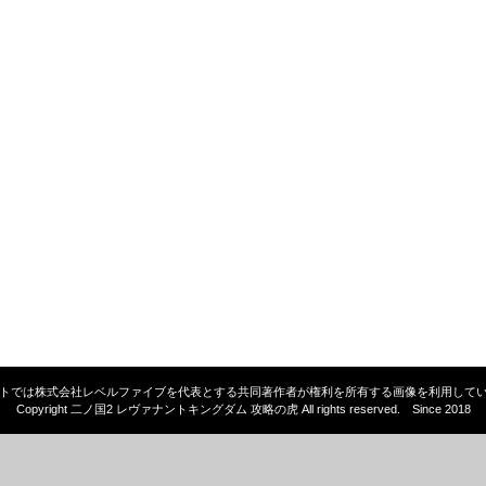
トでは株式会社レベルファイブを代表とする共同著作者が権利を所有する画像を利用して
Copyright 二ノ国2 レヴァナントキングダム 攻略の虎 All rights reserved. Since 2018