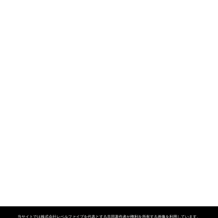
当サイトでは株式会社レベルファイブを代表とする共同著作者が権利を所有する画像を利用しています。