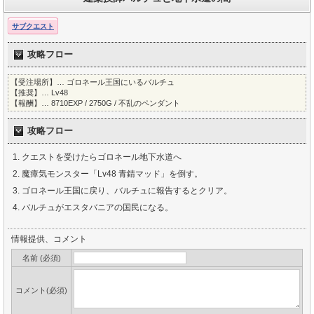
サブクエスト
攻略フロー
【受注場所】… ゴロネール王国にいるバルチュ
【推奨】… Lv48
【報酬】… 8710EXP / 2750G / 不乱のペンダント
攻略フロー
クエストを受けたらゴロネール地下水道へ
魔瘴気モンスター「Lv48 青錆マッド」を倒す。
ゴロネール王国に戻り、バルチュに報告するとクリア。
バルチュがエスタバニアの国民になる。
情報提供、コメント
名前 (必須)
コメント(必須)