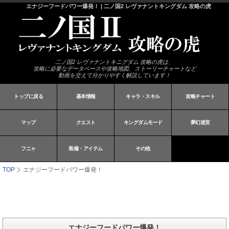
エナジーフードパワー爆発！ | 二ノ国2 レヴァナントキングダム 攻略の虎
二ノ国2 レヴァナントキニグダム 攻略の虎は、
攻略に必要なデータベースや攻略地図、ストーリーチャートなど
動画を交えて分かりやすく解説しています！
トップに戻る
基本情報
キャラ・スキル
攻略チャート
マップ
クエスト
キングダムモード
夢幻迷宮
フニャ
装備・アイテム
その他
TOP
エナジーフードパワー爆発！
エナジーフードパワー爆発！