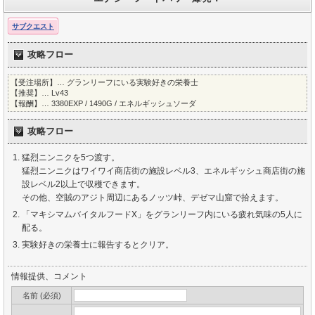
サブクエスト
攻略フロー
【受注場所】… グランリーフにいる実験好きの栄養士
【推奨】… Lv43
【報酬】… 3380EXP / 1490G / エネルギッシュソーダ
攻略フロー
猛烈ニンニクを5つ渡す。
猛烈ニンニクはワイワイ商店街の施設レベル3、エネルギッシュ商店街の施
設レベル2以上で収穫できます。
その他、空賊のアジト周辺にあるノッツ峠、デゼマ山窟で拾えます。
「マキシマムバイタルフードX」をグランリーフ内にいる疲れ気味の5人に
配る。
実験好きの栄養士に報告するとクリア。
情報提供、コメント
名前 (必須)