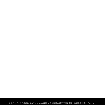
当サイトでは株式会社レベルファイブを代表とする共同著作者が権利を所有する画像を利用しています。