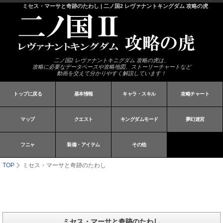
ミセス・マーサと奇跡のたわし | 二ノ国2 レヴァナントキングダム 攻略の虎
二ノ国2 レヴァナントキニグダム 攻略の虎は、
攻略に必要なデータベースや攻略地図、ストーリーチャートなど
動画を交えて分かりやすく解説しています！
トップに戻る
基本情報
キャラ・スキル
攻略チャート
マップ
クエスト
キングダムモード
夢幻迷宮
フニャ
装備・アイテム
その他
TOP
ミセス・マーサと奇跡のたわし
ミセス・マーサと奇跡のたわし