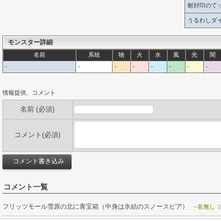
耐封印のて
うるわしダイ
モンスター詳細
名前
系統
物
火
水
風
光
闇
-
-
-
-
-
-
-
-
情報提供、コメント
名前 (必須)
コメント(必須)
コメント一覧
フリッツモール雪原の北に青宝箱（中身は氷結のスノースピア）
名無し
--
2