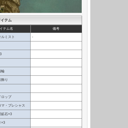
アイテム
イテム名
備考
タルミスト
-
3
指輪
首飾り
ドロップ
ロマ・プレシャス
鉱石×3
×3