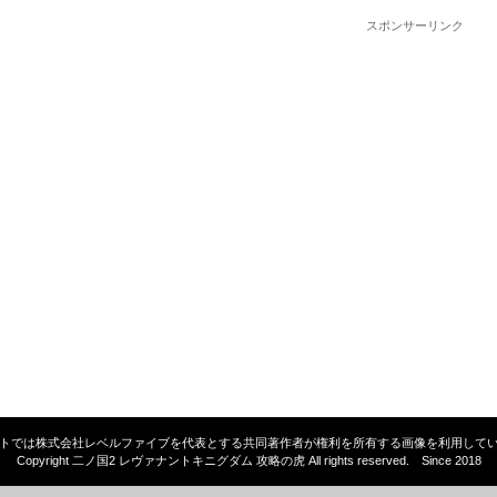
スポンサーリンク
トでは株式会社レベルファイブを代表とする共同著作者が権利を所有する画像を利用して
Copyright 二ノ国2 レヴァナントキニグダム 攻略の虎 All rights reserved. Since 2018