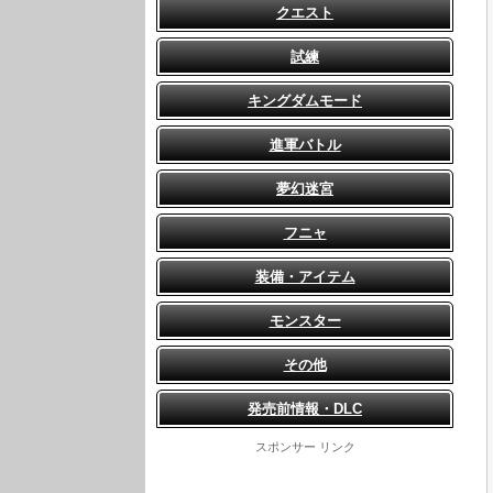
クエスト
試練
キングダムモード
進軍バトル
夢幻迷宮
フニャ
装備・アイテム
モンスター
その他
発売前情報・DLC
スポンサー リンク