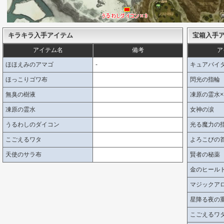
キラキラ入手アイテム
宝箱入手
アイテム名
備考
ア
ほほえみのアマゴ
-
キュアバイ
ほっこりゴワ布
閃光の指輪
無臭の樹液
凍原の霊水×
凍原の霊水
女神の涙
うるわしのダイコン
光る魔力の
こごえるワタ
よろこびの
天使のサラ布
賢者の秘薬
金のヒール
マジックア
星降る夜の重
こごえるワタ