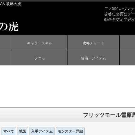
ダム 攻略の虎
二ノ国2 レヴァ
攻略に必要なデー
動画を交えて分か
キャラ・スキル
攻略チャート
フニャ
装備・アイテム
フリッツモール雪原
すべて
地図
入手アイテム
モンスター詳細