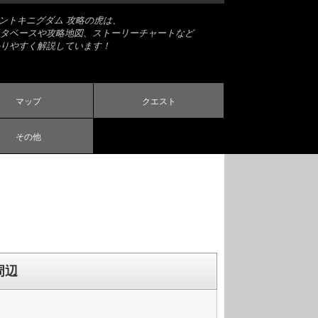
ナントキニグダム 攻略の虎は、
タベースや攻略地図、ストーリーチャートなど
りやすく解説しています！
マップ
クエスト
その他
周辺