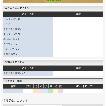
キラキラ入手アイテム
アイテム名
備考
ヒカリエリンギ
-
石ころ
-
まどろみの重鉱石
-
すっきりゴワ布
-
ゆうやけトマト
アリフレタケ
たのしげなタマゴ
夏草のボタン
宝箱入手アイテム
アイテム名
備考
まどろみの重鉱石×3
モンスター詳細
名前
系統
物
火
水
風
光
闇
EXP/G/ドロップ
-
-
-
-
-
-
-
-
-
情報提供、コメント