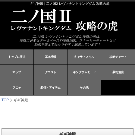
ギギ神殿 | 二ノ国2 レヴァナントキングダム 攻略の虎
二ノ国2 レヴァナントキニグダム 攻略の虎は、
攻略に必要なデータベースや攻略地図、ストーリーチャートなど
動画を交えて分かりやすく解説しています！
トップに戻る
基本情報
キャラ・スキル
攻略チャート
マップ
クエスト
キングダムモード
夢幻迷宮
フニャ
装備・アイテム
その他
TOP
ギギ神殿
ギギ神殿