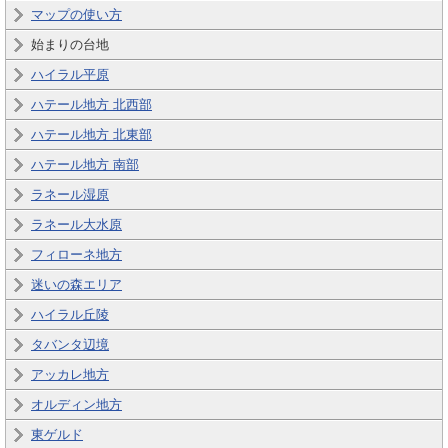
マップの使い方
始まりの台地
ハイラル平原
ハテール地方 北西部
ハテール地方 北東部
ハテール地方 南部
ラネール湿原
ラネール大水原
フィローネ地方
迷いの森エリア
ハイラル丘陵
タバンタ辺境
アッカレ地方
オルディン地方
東ゲルド