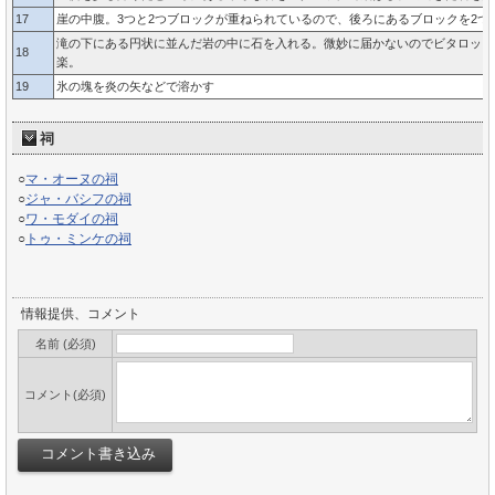
17
崖の中腹。3つと2つブロックが重ねられているので、後ろにあるブロックを2つ
滝の下にある円状に並んだ岩の中に石を入れる。微妙に届かないのでビタロック
18
楽。
19
氷の塊を炎の矢などで溶かす
祠
○
マ・オーヌの祠
○
ジャ・バシフの祠
○
ワ・モダイの祠
○
トゥ・ミンケの祠
情報提供、コメント
名前 (必須)
コメント(必須)