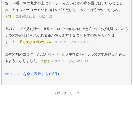
あー14番は木の丸太の上にシーソーみたいに鉄の扉を置けばいいってこと
ね。アイスメーカーでやるのはシビアだからこっちのほうがいいかもね。
--
名無し
2019/08/21 (水) 04:14:53
上のマップで見た時の、9番のコログの赤丸の右上と左上にそびえ建っている
２つの塔の上にそれぞれ宝箱があります！２つとも木の矢が入ってま
す！！
--
通りすがりボクちゃん
2018/02/10 (土) 22:54:53
回生の祠のコログ、たぶんパラセール入手後にハイラルの大地を踏んだ後出
るようになりました
--
すはま
2017/12/21 (木) 23:00:44
>>コメントを全て表示する (18件)
スポンサーリンク