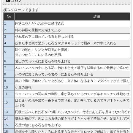
コログ
横スクロールできます
No
詳細
1
円状に並んだハスの中に飛び込む
2
時の神殿の屋根の先端まで上る
3
枯れ葉の下に隠れている石を持ち上げる
4
折れた木と鎖で繋がった石をマグネキャッチで掴み、木の中に入れる
回生の祠内、リンクが目覚めた場所。
5
※いつからここにいるのか不明。
6
岩山のてっぺんにある石を持ち上げる
7
木のトンネルの中にある花に触れると次々場所を移動するので最後まで追いかけ
8
ハの字に支えあっている岩の下にある石を持ち上げる
9
崖の中腹に四角いブロックがあり、立方体になるようにマグネキャッチで掴んで
10
小屋の屋根
11
ジャ・バシフの祠の東の崖際。扉が落ちているのでマグネキャッチで移動させ、
はじまりの地を出て一番下まで降りる。扉が落ちているのでマグネキャッチで移
12
上げる
13
円状に並べられた石が1つ足りていないので、付近にある石を足りてない部分に
14
壊れた橋の下。周辺にある鉄の扉をマグネキャッチで移動させ、足場として利用
15
石壁の陰にある石を持ち上げる
16
崖側を少し降りたところにある平らな岩をビタロックで飛ばし、出てきた石を持