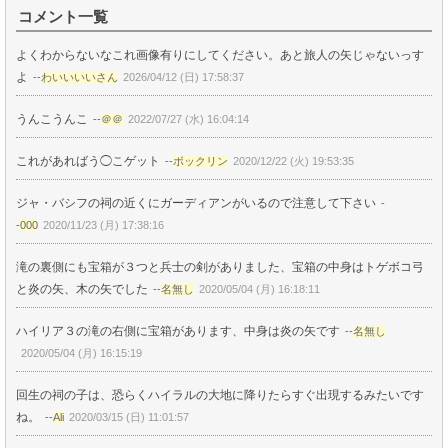
コメント一覧
よくわからないなこれ画像有りにしてください。あと旅人の矢じゃないっす
よ
--
わいいいいさん
2026/04/12 (日) 17:58:37
うんこうんこ
--
＠＠
2022/07/27 (水) 16:04:14
これがあればう◯こゲット
--
ボックリン
2020/12/22 (火) 19:53:35
ジャ・バシフの祠の近くにガーディアンがいるので注意して下さい
-
-
000
2020/11/23 (月) 17:38:16
滝の裏側にも宝箱が３つと兵士の剣がありました、宝箱の中身はトゲボコ弓
と炎の矢、木の矢でした
--
名無し
2020/05/04 (月) 16:18:11
ハイリア３の滝の右側に宝箱があります、中身は炎の矢です
--
名無し
2020/05/04 (月) 16:15:19
回生の祠の子は、恐らくハイラルの大地に降りたらすぐ出現するみたいです
ね。
--
Ali
2020/03/15 (日) 11:01:57