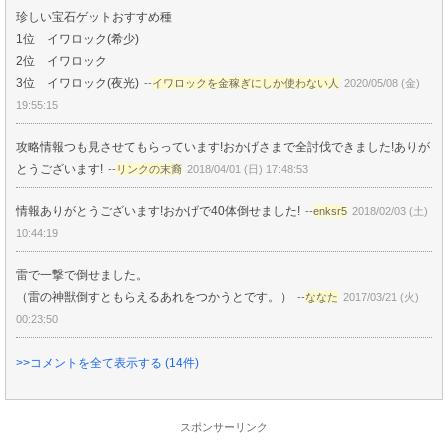
珍しい宝石ゲットおすすめ種
1位 イワロック(希少)
2位 イワロック
3位 イワロック(夜光)
--
イワロックを金稼ぎにしか使わない人
2020/05/08 (金)
19:55:15
攻略情報つも見させてもらっています!おかげさまで全討伐できました!ありが
とうございます!
--
リンクの末裔
2018/04/01 (日) 17:48:53
情報ありがとうございます!おかげで40体倒せました!
--
enksr5
2018/02/03 (土)
10:44:19
雷で一撃で倒せました。
（雷の神獣倒すともらえるあれをつかうとです。）
--
ななた
2017/03/21 (火)
00:23:50
>>コメントを全て表示する (14件)
スポンサーリンク