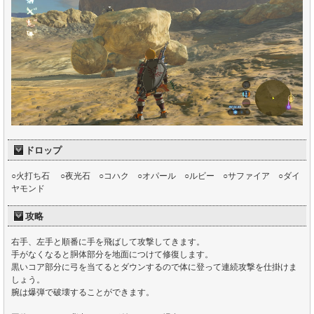
ドロップ
○火打ち石 ○夜光石 ○コハク ○オパール ○ルビー ○サファイア ○ダイ
ヤモンド
攻略
右手、左手と順番に手を飛ばして攻撃してきます。
手がなくなると胴体部分を地面につけて修復します。
黒いコア部分に弓を当てるとダウンするので体に登って連続攻撃を仕掛けま
しょう。
腕は爆弾で破壊することができます。