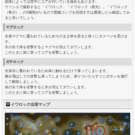
固体によっては背中にコアが付いている場合もあります。
ウツシエで撮影すると「イワロック」「イワロック（夜光）」「イワロック
（希少）」の3種類がいるので図鑑コンプを目指す方は遭遇したら確認してみ
ると良いでしょう。
マグロック
全身マグマに覆われているためそのまま体を登ると徐々にダメージを受けま
す。
氷の矢で体を攻撃するとマグマが消えてダウンします。
このときに体に登ってコアを攻撃しましょう。
ガチロック
全身氷に覆われているため体に触れるだけで凍ってしまいます。
腕を飛ばしての攻撃も凍ってしまうため、凍りついたらすぐにボタンを連打
して解除しましょう。
炎の矢で体を攻撃すると氷が消えてダウンします。
このときに体に登ってコアを攻撃しましょう。
イワロック出現マップ