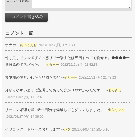
コメント(必須)
コメント一覧
オナホ
--
あいうえお
2023/07/23 (日) 17:11:41
付け足しでウルボザノの怒りで一撃または三回すべてで倒せる。⚫⚫⚫⚫一
番雑魚のボスだった。
--
イカーー
2022/11/21 (月) 21:52:56
希少種の場所がわかる地図を求む
--
イカーー
2022/11/21 (月) 21:49:23
分かりやすいように説明してあって分かりやすかったです！
--
まめきち
2022/03/02 (水) 17:12:46
リモコン爆弾で黒い岩の部分を爆破してもダウンしました。
--
金欠リンク
2021/08/27 (金) 14:39:02
イワロック、トパーズおとします
--
バグ
2021/04/03 (土) 20:45:16