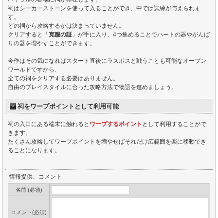
祠はシーカーストーンを使って入ることができ、中では試練が与えられま
す。
どの祠から攻略するかは決まっていません。
クリアすると「
克服の証
」が手に入り、4つ集めることでハートの器やがんば
りの器を増やすことができます。
今作はその気になればスタート直後にラスボスと戦うことも可能なオープン
ワールドですから、
全ての祠をクリアする必要はありません。
自由のプレイスタイルに合った攻略方法で物語を進めましょう。
祠をワープポイントとして利用可能
祠の入口にある端末に触れると
ワープするポイント
として利用することがで
きます。
たくさん攻略してワープポイントを増やせばそれだけ広範囲を楽に移動でき
ることになります。
情報提供、コメント
名前 (必須)
コメント(必須)