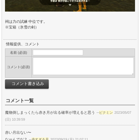
祠は力の試練 中位です。
※宝箱（氷雪の剣）
情報提供、コメント
名前 (必須)
コメント(必須)
コメント一覧
魔物倒しまっくたら赤き月が出る確率が増えると思う
--
ピクミン
2023/05/07
(日) 10:39:59
赤い月出ない〜
なーんでだ？
--
赤すぎる月
2022/09/19 (月) 21:07:11