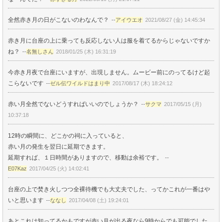
全然赤き月の日がこないのわなんで？
--
アイウエオ
2021/08/27 (金) 14:45:34
赤き月に台座の上に乗っても反応しない人は服を着てるからじゃないですか
ね？
--
名無しさん
2018/01/25 (木) 16:31:19
今赤き月夜で台座にいますが、出現しません。ムービー前にのってるけど起
こらないです
--
ゼル伝ワイルドはまり中
2017/08/17 (木) 18:24:12
赤い月全然でないどうすればいいのでしょうか？
--
サクマ
2017/05/15 (月)
10:37:18
12時の瞬間に、どこかの祠に入っていると、
赤い月の発生を翌日に延期できます。
延期すれば、１日時間がありますので、移動は余裕です。
--
E07Kaz
2017/04/25 (火) 14:02:41
台座の上で焚き火しつつ全裸待機でも大丈夫でした、ってかこれが一番はや
いと思います
--
ななし
2017/04/08 (土) 19:24:01
あとこれは知ってるかもですが赤い月が出る夜なら9時からでも可能でした。