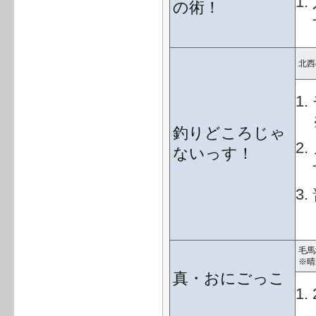
の術！
北西
釣りどころじゃ
ないっす！
毛馬
※晴
真・おにごっこ