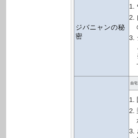
ジバニャンの秘
密
自宅