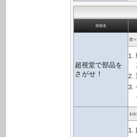
依頼名
団々
超視堂で部品を
さがせ！
おお