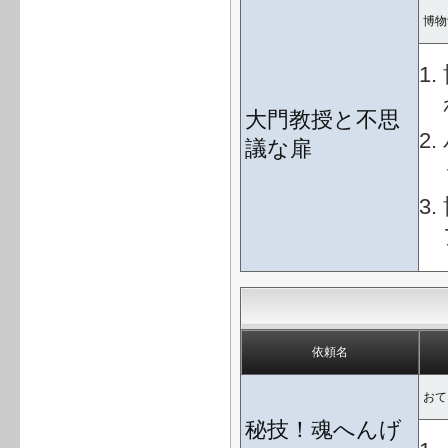
博物
大門教授と不思
議な扉
依頼名
おて
秘技！魂へんげ