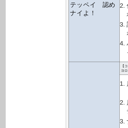
テッペイ 認め
ナイよ！
【コ
ヨロ