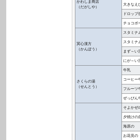
かわしま商店
大きなえ
（だがしや）
ドロップ
チョコボ
スタミナ
スタミナ
冥心漢方
（かんぽう）
まず～い
にが～い
牛乳
コーヒー
さくらの湯
（せんとう）
フルーツ
ぜっぴん
そよかぜ
夕焼けの
海原の
お花見の