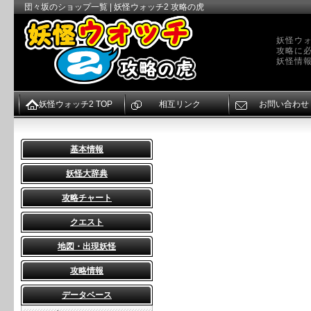
団々坂のショップ一覧 | 妖怪ウォッチ2 攻略の虎
妖怪ウォ
攻略に
妖怪情
妖怪ウォッチ2 TOP
相互リンク
お問い合わせ
基本情報
妖怪大辞典
攻略チャート
クエスト
地図・出現妖怪
攻略情報
データベース