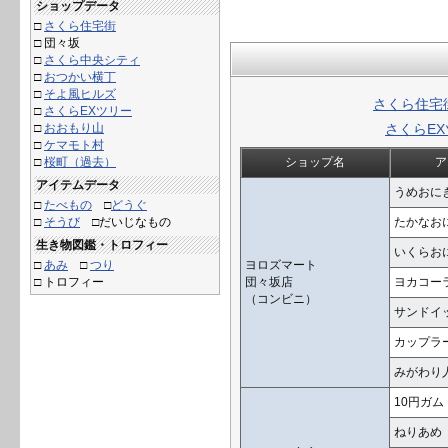
ショップデータ
□
さくら住宅街
□
団々坂
□
さくら中央シティ
□
おつかい横丁
□
そよ風ヒルズ
さくら住宅
□
さくらEXツリー
□
おおもり山
さくらE
□
ケマモト村
□
桜町（過去）
ショップ名
ア
アイテムデータ
うめおに
□
たべもの
□
どうぐ
□
そうび
□だいじなもの
たかなお
生き物図鑑・トロフィー
いくらお
□
あみ
□
つり
ヨロズマート
□ トロフィー
団々坂店
ヨカコー
（コンビニ）
サンドイ
カップラ
みがわり
10円ガム
ねりあめ