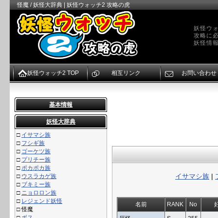
怪魔 / 妖怪大辞典 | 妖怪ウォッチ2 攻略の虎
妖怪ウォ
攻略に
妖怪情
妖怪ウォッチ2 TOP
相互リンク
お問い合わせ
基本情報
妖怪大辞典
□
イサマシ族
□
フシギ族
□
ゴーケツ族
□
プリチー族
□
ポカポカ族
イサマシ族
|
□
ウスラカゲ族
□
ブキミー族
□
ニョロロン族
□
レジェンド妖怪
名前
RANK
No
□
怪魔
□
ボス