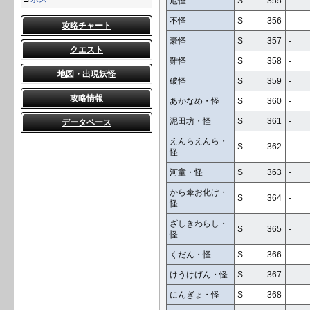
厄怪
S
355
-
不怪
S
356
-
攻略チャート
豪怪
S
357
-
クエスト
難怪
S
358
-
地図・出現妖怪
破怪
S
359
-
攻略情報
あかなめ・怪
S
360
-
泥田坊・怪
S
361
-
データベース
えんらえんら・
S
362
-
怪
河童・怪
S
363
-
から傘お化け・
S
364
-
怪
ざしきわらし・
S
365
-
怪
くだん・怪
S
366
-
けうけげん・怪
S
367
-
にんぎょ・怪
S
368
-