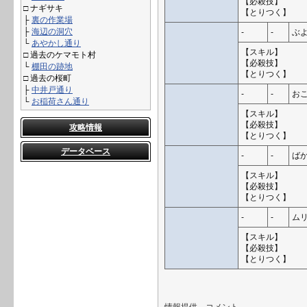
【必殺技】
□ ナギサキ
【とりつく】
├
裏の作業場
├
海辺の洞穴
-
-
ぶ
└
あやかし通り
【スキル】
□ 過去のケマモト村
【必殺技】
└
棚田の跡地
【とりつく】
□ 過去の桜町
├
中井戸通り
-
-
お
└
お稲荷さん通り
【スキル】
【必殺技】
攻略情報
【とりつく】
データベース
-
-
ば
【スキル】
【必殺技】
【とりつく】
-
-
ム
【スキル】
【必殺技】
【とりつく】