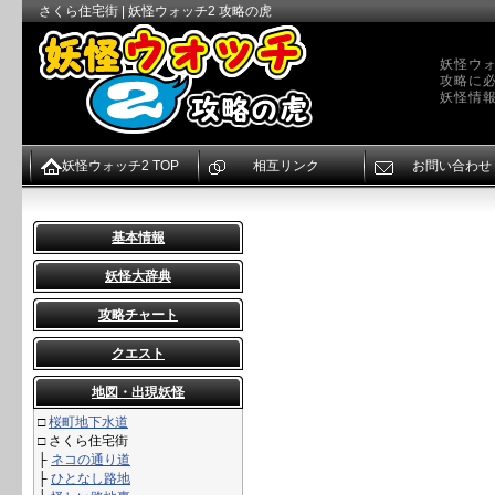
さくら住宅街 | 妖怪ウォッチ2 攻略の虎
妖怪ウォ
攻略に
妖怪情
妖怪ウォッチ2 TOP
相互リンク
お問い合わせ
基本情報
妖怪大辞典
攻略チャート
クエスト
地図・出現妖怪
□
桜町地下水道
□
さくら住宅街
├
ネコの通り道
├
ひとなし路地