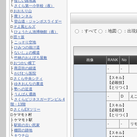
├
怪しい路地裏
└
さくら第一小学校（夜）
□
おおもり山
├
廃トンネル
└
登山道・ジャンボスライダー
□
そよ風ヒルズ
：すべて
：地図
：出現
└
ひょうたん池博物館（夜）
□
団々坂
├
こっそり空地
├
ひみつの抜け道
├
ないしょの横道
└
竹林のおんぼろ屋敷
画像
RANK
No
□
おつかい横丁
├
商店街の細道
-
-
└
かげむら医院
【スキル】
□
さくら中央シティ
【必殺技】
├
ゆきおんなの裏道
【とりつく】
├
塾への近道
├
うんぱん通路
-
D
え
└
さくらビジネスガーデンビル 4
階・13階
【スキル】
□
さくらEXツリー
【必殺技】
□ ケマモト村
【とりつく】
├ ケマモト駅
-
-
リ
├
駅前の古い民家
├
棚田の跡地
【スキル】
└
キウチ山