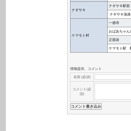
ナギサキ駅前
ナギサキ
ナギサキ漁港
一徳寺
おばあちゃん
ケマモト村
正面岩
ケマモト駅 
情報提供、コメント
名前 (必須)
コメント(必
須)