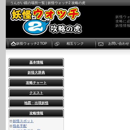
うんがい鏡の場所一覧 | 妖怪ウォッチ2 攻略の虎
妖怪ウォ
攻略に
妖怪情
妖怪ウォッチ2 TOP
相互リンク
お問い合わせ
基本情報
妖怪大辞典
攻略チャート
クエスト
地図・出現妖怪
攻略情報
□
妖怪スポット
□
指名手配