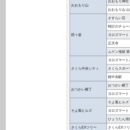
おおもり神社
おおもり山
おおもり山 
さすらい荘
時計のチョー
団々坂
ヨロズマート
正天寺
ムゲン地獄 第
ヨロズマート
さくら中央シティ
さくらスポー
桜中央駅
おつかい横丁
おつかい横丁
ヨロズマート
そよ風ヒルズ
そよ風ヒルズ
ヨロズマート
ひょうたん池
さくらEXツリー
さくらEXツ