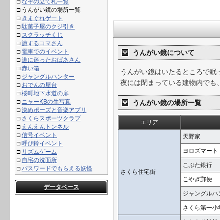
□
なぞの立て札一覧
□
うんがい鏡の場所一覧
□
きまぐれゲート
□
駄菓子屋のクジ引き
□
スクラッチくじ
□
旅するコマさん
□
電車でのイベント
うんがい鏡について
□
道に迷ったおばあさん
□
赤い箱
うんがい鏡はいたるところで眠
□
ジャングルハンター
夜には閉まっている建物内でも
□
おでんの屋台
□
桜町地下水道の扉
□
ニャーKBの生写真
うんがい鏡の場所一覧
□
決めポーズと音楽アプリ
□
さくらスポーツクラブ
エリア
□
えんえんトンネル
□
信号イベント
天野家
□
呼び鈴イベント
ヨロズマート
□
リズムゲーム
□
自宅の洗面所
こぶた銀行
□
パスワードでもらえる妖怪
さくら住宅街
こやぎ郵便
データベース
ジャングルハ
さくら第一小