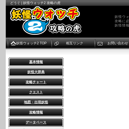
どうぐ | 妖怪ウォッチ2 攻略の虎
妖怪ウォ
攻略に
妖怪情
妖怪ウォッチ2 TOP
相互リンク
お問い合わせ
基本情報
妖怪大辞典
攻略チャート
クエスト
地図・出現妖怪
攻略情報
データベース