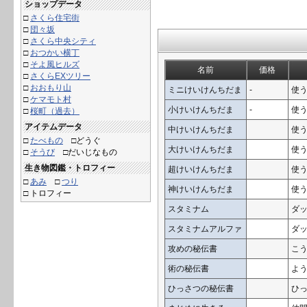
ショップデータ
□
さくら住宅街
□
団々坂
□
さくら中央シティ
□
おつかい横丁
□
そよ風ヒルズ
名前
価格
□
さくらEXツリー
□
おおもり山
ミニけいけんちだま
-
使う
□
ケマモト村
小けいけんちだま
-
使う
□
桜町（過去）
アイテムデータ
中けいけんちだま
使う
□
たべもの
□
どうぐ
大けいけんちだま
使う
□
そうび
□だいじなもの
生き物図鑑・トロフィー
超けいけんちだま
使う
□
あみ
□
つり
神けいけんちだま
使う
□ トロフィー
スタミナム
ダ
スタミナムアルファ
ダ
攻めの秘伝書
こ
術の秘伝書
よ
ひっさつの秘伝書
ひ