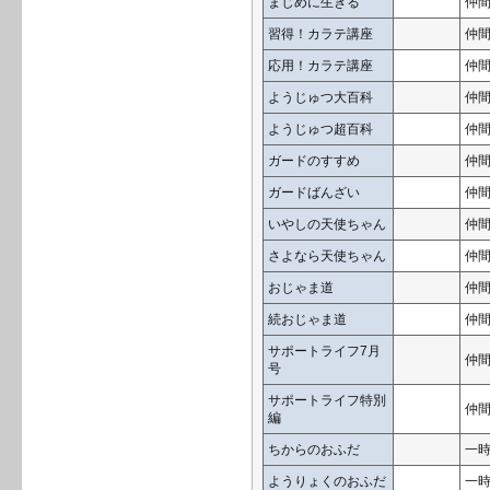
まじめに生きる
仲
習得！カラテ講座
仲
応用！カラテ講座
仲
ようじゅつ大百科
仲
ようじゅつ超百科
仲
ガードのすすめ
仲
ガードばんざい
仲
いやしの天使ちゃん
仲
さよなら天使ちゃん
仲
おじゃま道
仲
続おじゃま道
仲
サポートライフ7月
仲
号
サポートライフ特別
仲
編
ちからのおふだ
一
ようりょくのおふだ
一