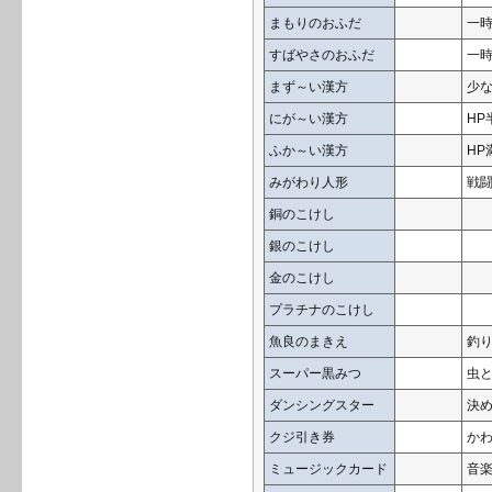
まもりのおふだ
一
すばやさのおふだ
一
まず～い漢方
少な
にが～い漢方
HP
ふか～い漢方
HP
みがわり人形
戦
銅のこけし
銀のこけし
金のこけし
プラチナのこけし
魚良のまきえ
釣
スーパー黒みつ
虫
ダンシングスター
決
クジ引き券
か
ミュージックカード
音