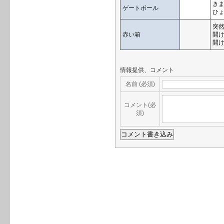
き
ゲートボール
ひ
突
赤い箱
開
開
情報提供、コメント
名前 (必須)
コメント(必
須)