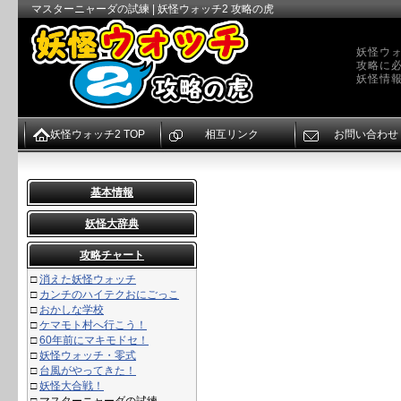
マスターニャーダの試練 | 妖怪ウォッチ2 攻略の虎
妖怪ウォ
攻略に
妖怪情
妖怪ウォッチ2 TOP
相互リンク
お問い合わせ
基本情報
妖怪大辞典
攻略チャート
□
消えた妖怪ウォッチ
□
カンチのハイテクおにごっこ
□
おかしな学校
□
ケマモト村へ行こう！
□
60年前にマキモドセ！
□
妖怪ウォッチ・零式
□
台風がやってきた！
□
妖怪大合戦！