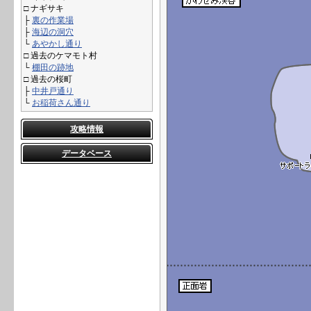
□ ナギサキ
├
裏の作業場
├
海辺の洞穴
└
あやかし通り
□ 過去のケマモト村
└
棚田の跡地
□ 過去の桜町
├
中井戸通り
└
お稲荷さん通り
攻略情報
データベース