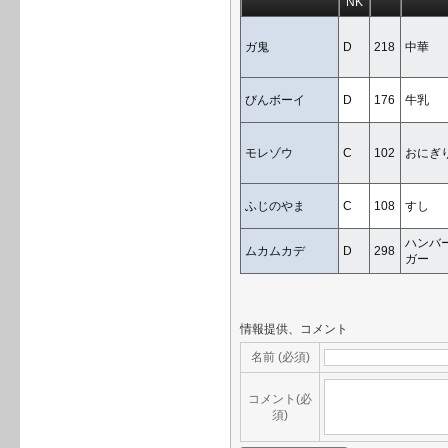
NK
ガ鬼
D
218
中華
びんボーイ
D
176
牛乳
モレゾウ
C
102
おにぎ
ふじのやま
C
108
すし
ハンバ
ムカムカデ
D
298
ガー
情報提供、コメント
名前 (必須)
コメント(必
須)