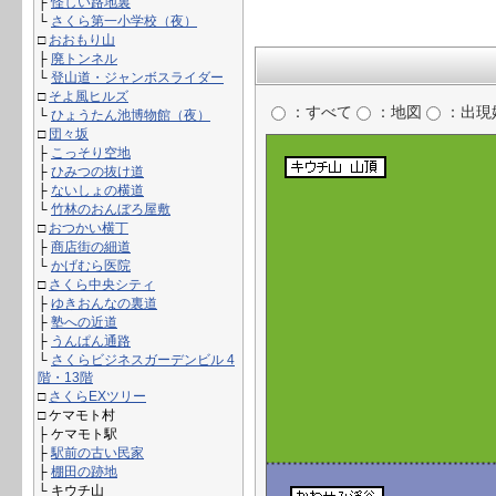
├
怪しい路地裏
└
さくら第一小学校（夜）
□
おおもり山
├
廃トンネル
└
登山道・ジャンボスライダー
□
そよ風ヒルズ
：すべて
：地図
：出現
└
ひょうたん池博物館（夜）
□
団々坂
├
こっそり空地
├
ひみつの抜け道
├
ないしょの横道
└
竹林のおんぼろ屋敷
□
おつかい横丁
├
商店街の細道
└
かげむら医院
□
さくら中央シティ
├
ゆきおんなの裏道
├
塾への近道
├
うんぱん通路
└
さくらビジネスガーデンビル 4
階・13階
□
さくらEXツリー
□ ケマモト村
├ ケマモト駅
├
駅前の古い民家
├
棚田の跡地
└
キウチ山