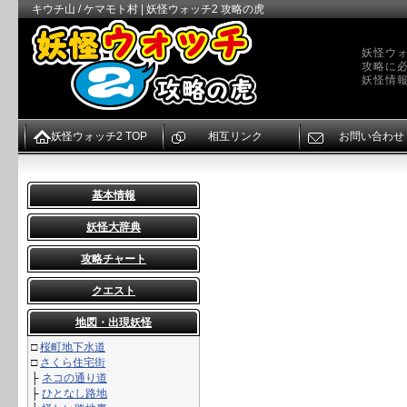
キウチ山 / ケマモト村 | 妖怪ウォッチ2 攻略の虎
妖怪ウォ
攻略に
妖怪情
妖怪ウォッチ2 TOP
相互リンク
お問い合わせ
基本情報
妖怪大辞典
攻略チャート
クエスト
地図・出現妖怪
□
桜町地下水道
□
さくら住宅街
├
ネコの通り道
├
ひとなし路地