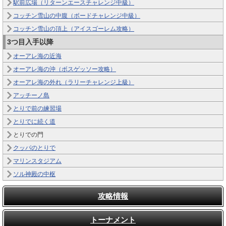
駅前広場（リターンエースチャレンジ中級）
コッチン雪山の中腹（ボードチャレンジ中級）
コッチン雪山の頂上（アイスゴーレム攻略）
3つ目入手以降
オーアレ海の近海
オーアレ海の沖（ボスゲッソー攻略）
オーアレ海の外れ（ラリーチャレンジ上級）
アッチーノ島
とりで前の練習場
とりでに続く道
とりでの門
クッパのとりで
マリンスタジアム
ソル神殿の中枢
攻略情報
トーナメント