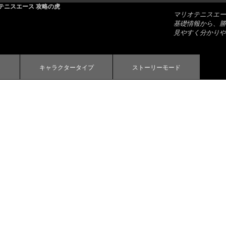
テニスエース 攻略の虎
マリオテニスエー
基礎情報から、勝
見やすく分かりや
キャラクタータイプ
ストーリーモード