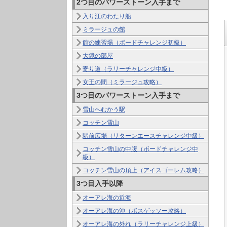
2つ目のパワーストーン入手まで
入り江のわたり船
ミラージュの館
館の練習場（ボードチャレンジ初級）
大鏡の部屋
寄り道（ラリーチャレンジ中級）
女王の間（ミラージュ攻略）
3つ目のパワーストーン入手まで
雪山へむかう駅
コッチン雪山
駅前広場（リターンエースチャレンジ中級）
コッチン雪山の中腹（ボードチャレンジ中
級）
コッチン雪山の頂上（アイスゴーレム攻略）
3つ目入手以降
オーアレ海の近海
オーアレ海の沖（ボスゲッソー攻略）
オーアレ海の外れ（ラリーチャレンジ上級）