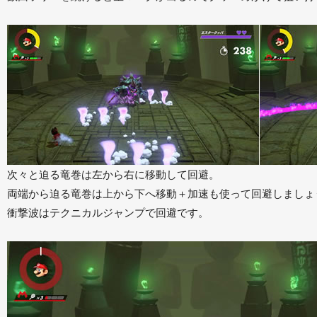
次々と迫る竜巻は左から右に移動して回避。
両端から迫る竜巻は上から下へ移動＋加速も使って回避しましょ
衝撃波はテクニカルジャンプで回避です。