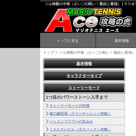
ソル神殿の中枢（さいごの戦い！最凶と最強） | マリオ
トップに戻る
基本情報
トップ
ソル神殿の中枢（さいごの戦い！最凶と最強）
基本情報
キャラクタータイプ
ストーリーモード
1つ目のパワーストーン入手まで
ストーリーモードの特徴
森の練習場（ラリーチャレンジ初級）
パックンフラワーの住みか
くちたさいだん（ボスパックン攻略）