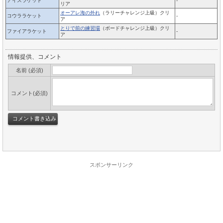
アイスラケット
-
リア
オーアレ海の外れ
（ラリーチャレンジ上級）クリ
コウララケット
-
ア
とりで前の練習場
（ボードチャレンジ上級）クリ
ファイアラケット
-
ア
情報提供、コメント
名前 (必須)
コメント(必須)
スポンサーリンク