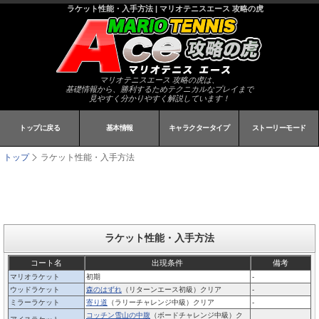
ラケット性能・入手方法 | マリオテニスエース 攻略の虎
マリオテニスエース 攻略の虎は、
基礎情報から、勝利するためテクニカルなプレイまで
見やすく分かりやすく解説しています！
トップに戻る
基本情報
キャラクタータイプ
ストーリーモード
トップ
ラケット性能・入手方法
ラケット性能・入手方法
コート名
出現条件
備考
マリオラケット
初期
-
ウッドラケット
森のはずれ
（リターンエース初級）クリア
-
ミラーラケット
寄り道
（ラリーチャレンジ中級）クリア
-
コッチン雪山の中腹
（ボードチャレンジ中級）ク