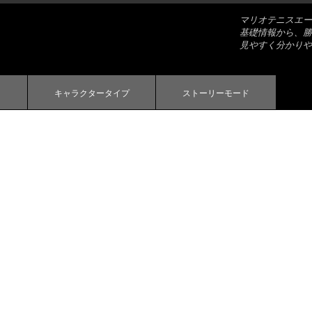
マリオテニスエー
基礎情報から、勝
見やすく分かりや
キャラクタータイプ
ストーリーモード