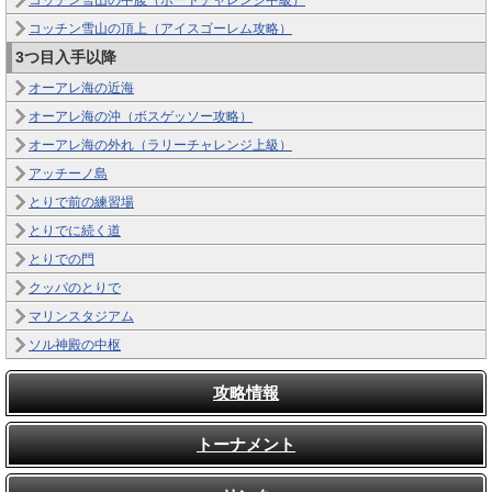
コッチン雪山の中腹（ボードチャレンジ中級）
コッチン雪山の頂上（アイスゴーレム攻略）
3つ目入手以降
オーアレ海の近海
オーアレ海の沖（ボスゲッソー攻略）
オーアレ海の外れ（ラリーチャレンジ上級）
アッチーノ島
とりで前の練習場
とりでに続く道
とりでの門
クッパのとりで
マリンスタジアム
ソル神殿の中枢
攻略情報
トーナメント