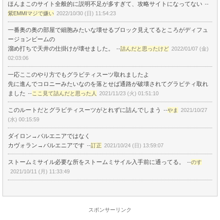
ほんまこのサイト全般的に説明不足が多すぎて、攻略サイトになってない
--
紫EMMIマジで嫌い
2022/10/30 (日) 11:54:23
一番奥の奥の部屋で細胞みたいな壊せるブロック見えてるところがディフュ
ージョンビームの
溜め打ちで天井の仕掛けが壊せました。
--
詰んだと思ったけど
2022/01/07 (金)
02:03:06
一応ここのやり方でもグラビティスーツ取れましたよ
先に進んでコロニーみたいなのを落とせば通路が破壊されてグラビティ取れ
ました
--
ここ見て詰んだと思った人
2021/11/23 (火) 01:51:10
このルートだとグラビティスーツがとれずに詰んでしまう
--
やま
2021/10/27
(水) 00:15:59
ダイロン→バルエニアではなく
カヴォラン→バルエニアです
--
訂正
2021/10/24 (日) 13:59:07
ストームミサイル必要な所をストームミサイル入手前に通ってる。
--
のす
2021/10/11 (月) 11:33:49
スポンサーリンク