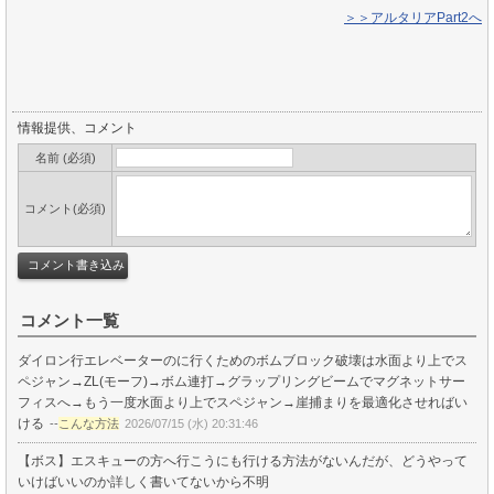
＞＞アルタリアPart2へ
情報提供、コメント
名前 (必須)
コメント(必須)
コメント一覧
ダイロン行エレベーターのに行くためのボムブロック破壊は水面より上でス
ペジャン→ZL(モーフ)→ボム連打→グラップリングビームでマグネットサー
フィスへ→もう一度水面より上でスペジャン→崖捕まりを最適化させればい
ける
--
こんな方法
2026/07/15 (水) 20:31:46
【ボス】エスキューの方へ行こうにも行ける方法がないんだが、どうやって
いけばいいのか詳しく書いてないから不明