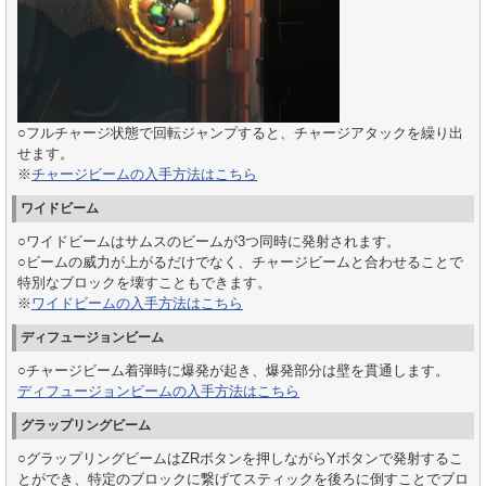
○フルチャージ状態で回転ジャンプすると、チャージアタックを繰り出
せます。
※
チャージビームの入手方法はこちら
ワイドビーム
○ワイドビームはサムスのビームが3つ同時に発射されます。
○ビームの威力が上がるだけでなく、チャージビームと合わせることで
特別なブロックを壊すこともできます。
※
ワイドビームの入手方法はこちら
ディフュージョンビーム
○チャージビーム着弾時に爆発が起き、爆発部分は壁を貫通します。
ディフュージョンビームの入手方法はこちら
グラップリングビーム
○グラップリングビームはZRボタンを押しながらYボタンで発射するこ
とができ、特定のブロックに繋げてスティックを後ろに倒すことでブロ