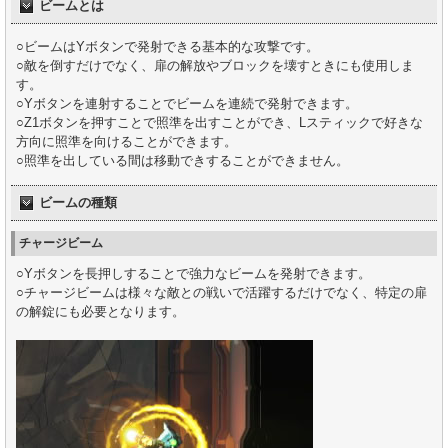
ビームとは
○ビームはYボタンで発射できる基本的な攻撃です。
○敵を倒すだけでなく、扉の解放やブロックを壊すときにも使用しま
す。
○Yボタンを連射することでビームを連続で発射できます。
○Z1ボタンを押すことで照準を出すことができ、Lスティックで好きな
方向に照準を向けることができます。
○照準を出している間は移動できすることができません。
ビームの種類
チャージビーム
○Yボタンを長押しすることで強力なビームを発射できます。
○チャージビームは様々な敵との戦いで活躍するだけでなく、特定の扉
の解錠にも必要となります。